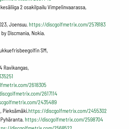
kesäliiga 2 osakilpailu Vimpelinvaarassa,
2023, Joensuu.
https://discgolfmetrix.com/2578183
by Discmania, Nokia.
oukkuefrisbeegolfin SM,
4 Ravikangas,
335251
olfmetrix.com/2618305
discgolfmetrix.com/2617114
iscgolfmetrix.com/2435489
s, Pieksämäki.
https://discgolfmetrix.com/2455302
, Pyhäranta.
https://discgolfmetrix.com/2598704
tps://discgolfmetrix.com/2568522