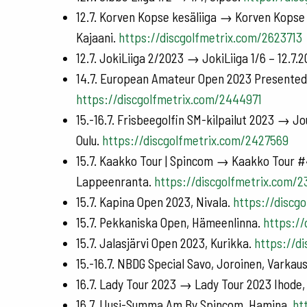
12.7. Korven Kopse kesäliiga → Korven Kopse 
Kajaani.
https://discgolfmetrix.com/2623713
12.7. JokiLiiga 2/2023 → JokiLiiga 1/6 – 12.7.
14.7. European Amateur Open 2023 Presented 
https://discgolfmetrix.com/2444971
15.-16.7. Frisbeegolfin SM-kilpailut 2023 → J
Oulu.
https://discgolfmetrix.com/2427569
15.7. Kaakko Tour | Spincom → Kaakko Tour #
Lappeenranta.
https://discgolfmetrix.com/2
15.7. Kapina Open 2023, Nivala.
https://discg
15.7. Pekkaniska Open, Hämeenlinna.
https://
15.7. Jalasjärvi Open 2023, Kurikka.
https://d
15.-16.7. NBDG Special Savo, Joroinen, Varkau
16.7. Lady Tour 2023 → Lady Tour 2023 Ihode
16.7. Uusi-Summa Am By Spincom, Hamina.
ht