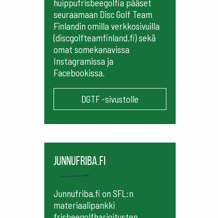
huippufrisbeegolfia pääset
seuraamaan
Disc Golf Team
Finlandin omilla verkkosivuilla
(discgolfteamfinland.fi) sekä
omat somekanavissa
Instagramissa ja
Facebookissa.
DGTF -sivustolle
Junnufriba.fi
Junnufriba.fi on SFL:n
materiaalipankki
frisbeegolfharjoitusten