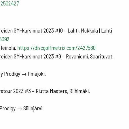
m/2502427
eiden SM-karsinnat 2023 #10 – Lahti, Mukkula | Lahti
35392
 Heinola.
https://discgolfmetrix.com/2427580
reiden SM-karsinnat 2023 #9 – Rovaniemi, Saarituvat.
y Prodigy → Ilmajoki.
tour 2023 #3 – Riutta Masters, Riihimäki.
rodigy → Siilinjärvi.