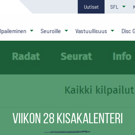
Uutiset
SFL
ilpaileminen
Seuroille
Vastuullisuus
Disc 
Viikon 28 kisakalenteri