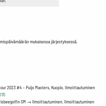
man.
utumispäivämäärän mukaisessa järjestyksessä.
our 2023 #4 – Puijo Masters, Kuopio. Ilmoittautuminen
070
frisbeegolfin SM → Ilmoittautuminen. Ilmoittautuminen