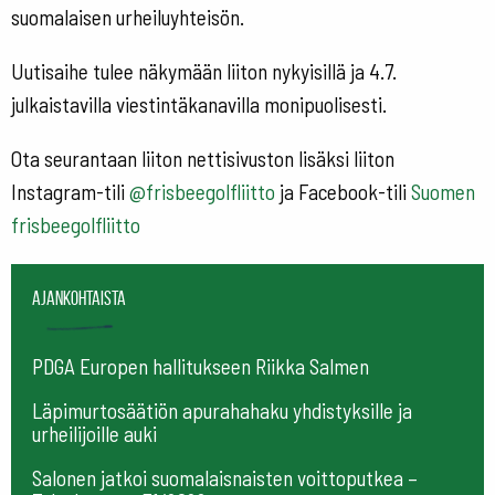
suomalaisen urheiluyhteisön.
Uutisaihe tulee näkymään liiton nykyisillä ja 4.7.
julkaistavilla viestintäkanavilla monipuolisesti.
Ota seurantaan liiton nettisivuston lisäksi liiton
Instagram-tili
@frisbeegolfliitto
ja Facebook-tili
Suomen
frisbeegolfliitto
Ajankohtaista
PDGA Europen hallitukseen Riikka Salmen
Läpimurtosäätiön apurahahaku yhdistyksille ja
urheilijoille auki
Salonen jatkoi suomalaisnaisten voittoputkea –