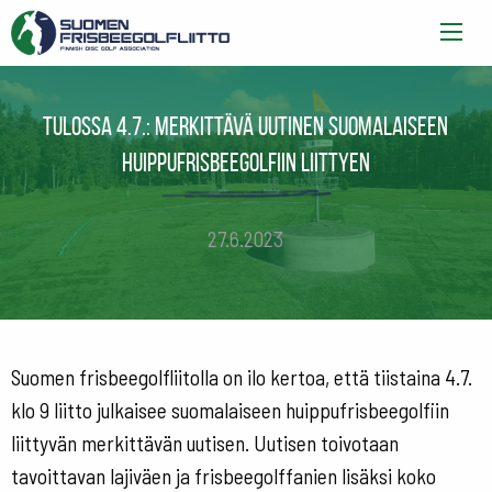
Tulossa 4.7.: merkittävä uutinen suomalaiseen
huippufrisbeegolfiin liittyen
27.6.2023
Suomen frisbeegolfliitolla on ilo kertoa, että tiistaina 4.7.
klo 9 liitto julkaisee suomalaiseen huippufrisbeegolfiin
liittyvän merkittävän uutisen. Uutisen toivotaan
tavoittavan lajiväen ja frisbeegolffanien lisäksi koko