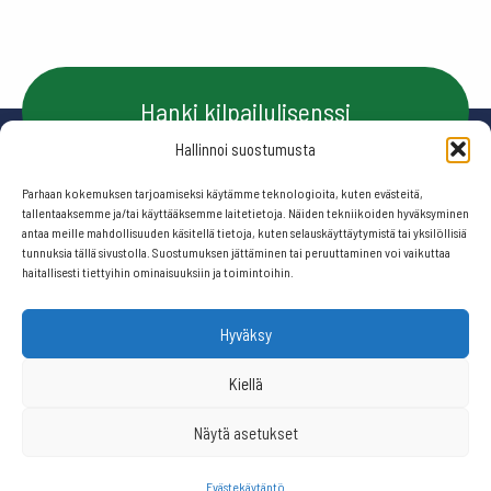
Hanki kilpailulisenssi
Hallinnoi suostumusta
Parhaan kokemuksen tarjoamiseksi käytämme teknologioita, kuten evästeitä,
Ota yhteyttä
tallentaaksemme ja/tai käyttääksemme laitetietoja. Näiden tekniikoiden hyväksyminen
antaa meille mahdollisuuden käsitellä tietoja, kuten selauskäyttäytymistä tai yksilöllisiä
tunnuksia tällä sivustolla. Suostumuksen jättäminen tai peruuttaminen voi vaikuttaa
haitallisesti tiettyihin ominaisuuksiin ja toimintoihin.
Seuraa meitä:
Hyväksy
© 2026 Suomen frisbeegolfliitto.
Kiellä
Näytä asetukset
Website by
506 ikkunaa
Evästekäytäntö