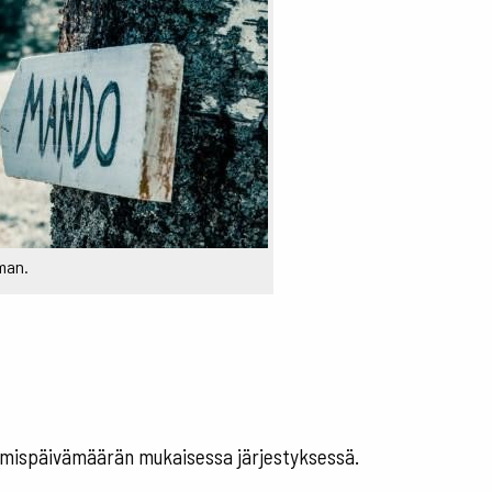
man.
utumispäivämäärän mukaisessa järjestyksessä.