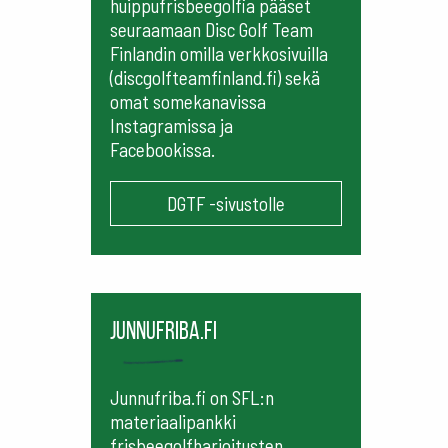
huippufrisbeegolfia pääset
seuraamaan
Disc Golf Team
Finlandin omilla verkkosivuilla
(discgolfteamfinland.fi) sekä
omat somekanavissa
Instagramissa ja
Facebookissa.
DGTF -sivustolle
Junnufriba.fi
Junnufriba.fi on SFL:n
materiaalipankki
frisbeegolfharjoitusten