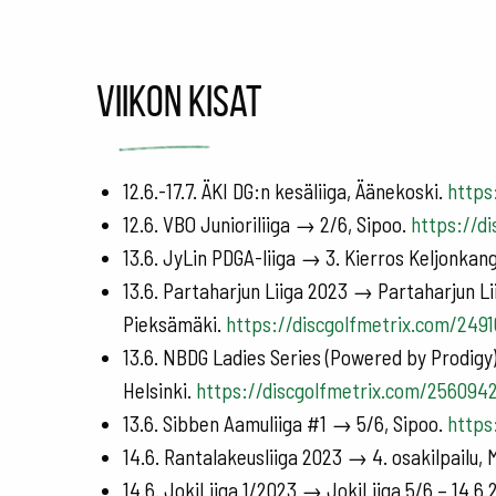
Viikon kisat
12.6.-17.7. ÄKI DG:n kesäliiga, Äänekoski.
https
12.6. VBO Junioriliiga → 2/6, Sipoo.
https://d
13.6. JyLin PDGA-liiga → 3. Kierros Keljonkan
13.6. Partaharjun Liiga 2023 → Partaharjun Li
Pieksämäki.
https://discgolfmetrix.com/249
13.6. NBDG Ladies Series (Powered by Prodigy
Helsinki.
https://discgolfmetrix.com/256094
13.6. Sibben Aamuliiga #1 → 5/6, Sipoo.
https
14.6. Rantalakeusliiga 2023 → 4. osakilpailu,
14.6. JokiLiiga 1/2023 → JokiLiiga 5/6 – 14.6