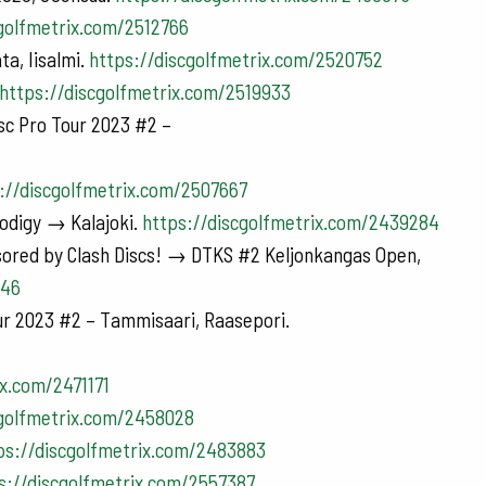
cgolfmetrix.com/2512766
ta, Iisalmi.
https://discgolfmetrix.com/2520752
https://discgolfmetrix.com/2519933
isc Pro Tour 2023 #2 –
://discgolfmetrix.com/2507667
odigy → Kalajoki.
https://discgolfmetrix.com/2439284
nsored by Clash Discs! → DTKS #2 Keljonkangas Open,
946
ur 2023 #2 – Tammisaari, Raasepori.
ix.com/2471171
cgolfmetrix.com/2458028
ps://discgolfmetrix.com/2483883
s://discgolfmetrix.com/2557387