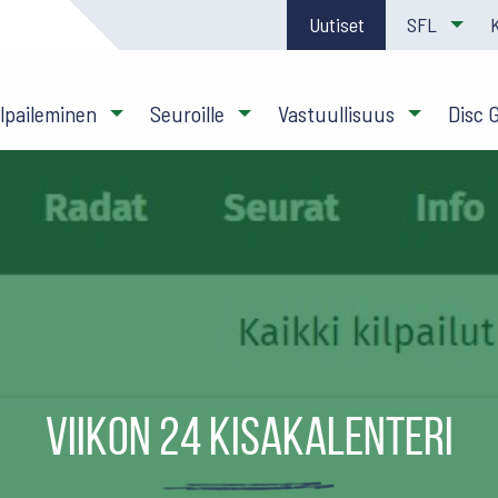
Uutiset
SFL
ilpaileminen
Seuroille
Vastuullisuus
Disc 
Viikon 24 kisakalenteri