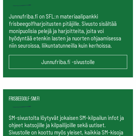
Junnufriba.fi on SFL:n materiaalipankki
frisbeegolfharjoitusten pitäjille. Sivusto sisältää
monipuolisia pelejä ja harjoitteita, joita voi
hyödyntää etenkin lasten ja nuorten ohjaamisessa
niin seuroissa, liikuntatunneilla kuin kerhoissa.
Junnufriba.fi -sivustolle
frisbeegolf-sm.fi
SM-sivustolta löytyvät jokaisen SM-kilpailun infot ja
ohjeet katsojille ja kilpailijoille sekä uutiset.
Sivustolle on koottu myös yleiset, kaikkia SM-kisoja