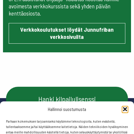
avoimesta verkkokurssista sekä yhden päivän
kenttäosiosta.
Verkkokoulutukset löydät Junnufriban
verkkosivuilta
Hanki kilpailulisenssi
Hallinnoi suostumusta
Parhaan kokemuksen tarjoamiseksi käytämme teknologioita, kuten evästeitä,
Ota yhteyttä
tallentaaksemme ja/tai käyttääksemme laitetietoja. Näiden tekniikoiden hyväksyminen
antaa meille mahdollisuuden käsitellä tietoja, kuten selauskäyttäytymistä tai yksilöllisiä