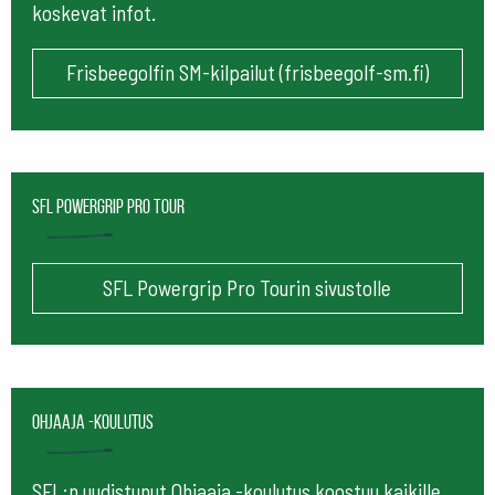
koskevat infot.
Frisbeegolfin SM-kilpailut (frisbeegolf-sm.fi)
SFL Powergrip Pro Tour
SFL Powergrip Pro Tourin sivustolle
Ohjaaja -koulutus
SFL:n uudistunut Ohjaaja -koulutus koostuu kaikille