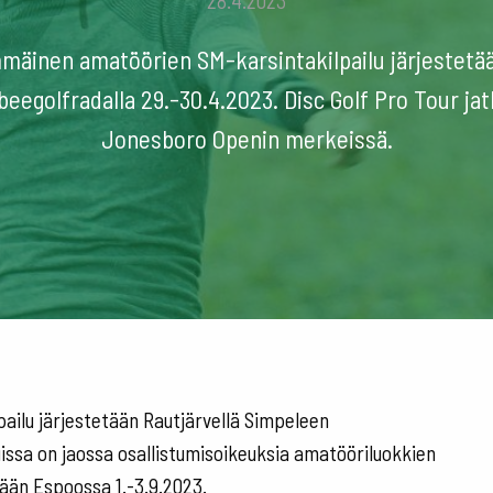
28.4.2023
äinen amatöörien SM-karsintakilpailu järjestetää
beegolfradalla 29.-30.4.2023. Disc Golf Pro Tour ja
Jonesboro Openin merkeissä.
ilu järjestetään Rautjärvellä Simpeleen
uissa on jaossa osallistumisoikeuksia amatööriluokkien
etään Espoossa 1.-3.9.2023.