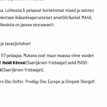
ssa. Lohkossa A pelaavat korkeimmat mixed ja naisten
uolestaan ikäluokkaperusteiset amatööriluokat MA40,
oikeuksia on jaossa seuraavasti:
ja tasasijoitukset
ä 117 pelaajaa. Mukana ovat muun muassa viime vuoden
ut
Heidi Könssi
(Saarijärven frisbaajat) sekä MA50-
i
(Saarijärven frisbaajat).
 Disc Golfer, Prodigy Disc Europe ja Simpele Discgolf.