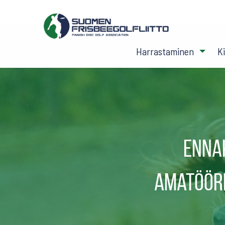
Harrastaminen
K
Enna
amatööri