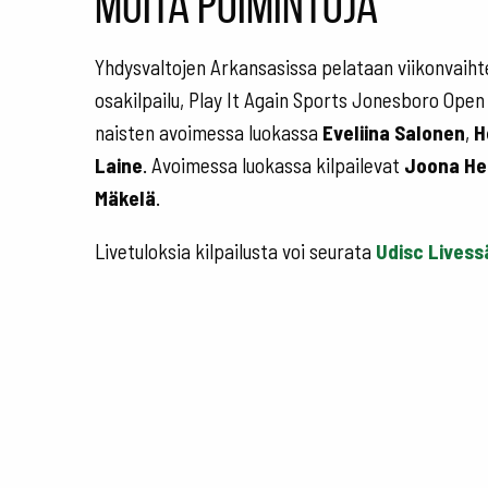
Muita poimintoja
Yhdysvaltojen Arkansasissa pelataan viikonvaiht
osakilpailu, Play It Again Sports Jonesboro Ope
naisten avoimessa luokassa
Eveliina Salonen
,
H
Laine
. Avoimessa luokassa kilpailevat
Joona He
Mäkelä
.
Livetuloksia kilpailusta voi seurata
Udisc Livess