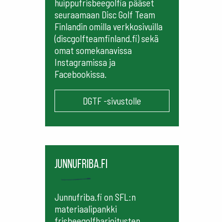
huippufrisbeegolfia pääset
seuraamaan
Disc Golf Team
Finlandin omilla verkkosivuilla
(discgolfteamfinland.fi) sekä
omat somekanavissa
Instagramissa ja
Facebookissa.
DGTF -sivustolle
Junnufriba.fi
Junnufriba.fi on SFL:n
materiaalipankki
frisbeegolfharjoitusten