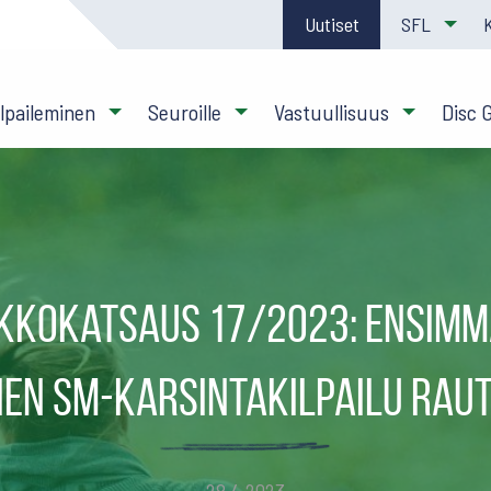
Uutiset
SFL
ilpaileminen
Seuroille
Vastuullisuus
Disc 
kkokatsaus 17/2023: Ensimm
en SM-karsintakilpailu Rau