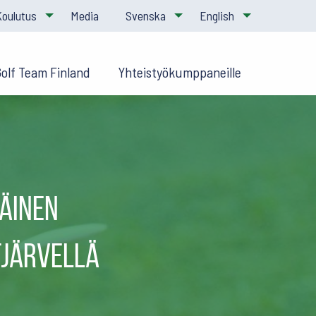
Koulutus
Media
Svenska
English
Golf Team Finland
Yhteistyökumppaneille
äinen
tjärvellä