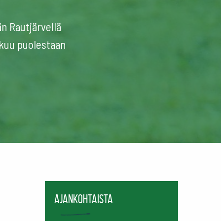
n Rautjärvellä
tkuu puolestaan
Ajankohtaista