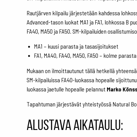
Rautjärven kilpailu järjestetään kahdessa lohko
Advanced-tason luokat MA1 ja FA1, lohkossa B p
FA40, MA50 ja FA50. SM-kilpailuiden osallistumis
MA1 – kuusi parasta ja tasasijoitukset
FA1, MA40, FA40, MA50, FA50 – kolme parasta 
Mukaan on ilmoittautunut tällä hetkellä yhteens
SM-kilpailuissa FA40-luokassa hopealle sijoittun
luokassa jaetulle hopealle pelannut
Marko Könss
Tapahtuman järjestävät yhteistyössä Natural Born
Alustava aikataulu: