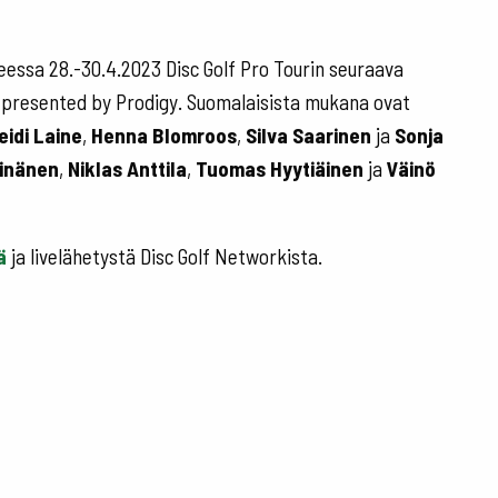
eessa 28.-30.4.2023 Disc Golf Pro Tourin seuraava
n presented by Prodigy. Suomalaisista mukana ovat
eidi Laine
,
Henna Blomroos
,
Silva Saarinen
ja
Sonja
inänen
,
Niklas Anttila
,
Tuomas Hyytiäinen
ja
Väinö
ä
ja livelähetystä Disc Golf Networkista.