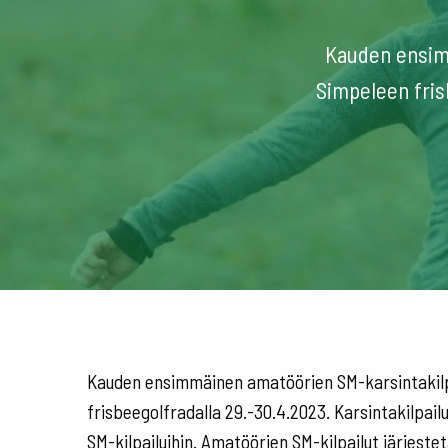
Kauden ensimm
Simpeleen fris
Kauden ensimmäinen amatöörien SM-karsintakilpa
frisbeegolfradalla 29.-30.4.2023. Karsintakilpail
SM-kilpailuihin. Amatöörien SM-kilpailut järjest