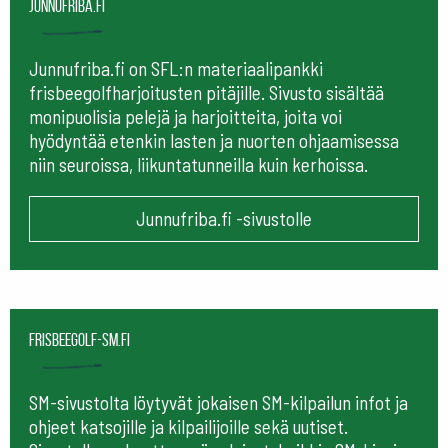
Junnufriba.fi
Junnufriba.fi on SFL:n materiaalipankki
frisbeegolfharjoitusten pitäjille. Sivusto sisältää
monipuolisia pelejä ja harjoitteita, joita voi
hyödyntää etenkin lasten ja nuorten ohjaamisessa
niin seuroissa, liikuntatunneilla kuin kerhoissa.
Junnufriba.fi -sivustolle
frisbeegolf-sm.fi
SM-sivustolta löytyvät jokaisen SM-kilpailun infot ja
ohjeet katsojille ja kilpailijoille sekä uutiset.