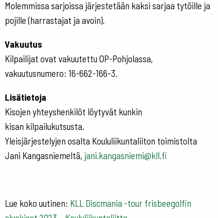
Molemmissa sarjoissa järjestetään kaksi sarjaa tytöille ja
pojille (harrastajat ja avoin).
Vakuutus
Kilpailijat ovat vakuutettu OP-Pohjolassa,
vakuutusnumero: 16-662-166-3.
Lisätietoja
Kisojen yhteyshenkilöt löytyvät kunkin
kisan kilpailukutsusta.
Yleisjärjestelyjen osalta Koululiikuntaliiton toimistolta
Jani Kangasniemeltä,
jani.kangasniemi@kll.fi
Lue koko uutinen:
KLL Discmania -tour frisbeegolfin
aluekisat 2023 – Koululiikuntaliitto