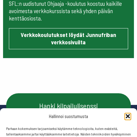
SFL:n uudistunut Ohjaaja -koulutus koostuu kaikille
avoimesta verkkokurssista sekä yhden päivän
kenttäosiosta.
Verkkokoulutukset löydät Junnufriban
verkkosivuilta
Hanki kilpailulisenssi
Hallinnoi suostumusta
Parhaan kokemuksen tarjoamiseksi käytämme teknologioita, kuten evästeitä,
Ota yhteyttä
tallentaaksemme ja/tai käyttääksemme laitetietoja. Näiden tekniikoiden hyväksyminen