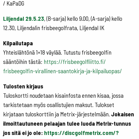
/ KaPaDG
Liljendal 29.5.23
, (B-sarja) kello 9.00, (A-sarja) kello
12.30, Liljendalin frisbeegolfrata, Liljendal IK
Kilpailutapa
Yhteislähtönä 1×18 väylää. Tutustu frisbeegolfin
sääntöihin tästä:
https://
frisbeegolfliitto.fi/
frisbeegolfin-virallinen-
saantokirja-ja-kilpailuopas/
Tulosten kirjaus
Tuloskortti noudetaan kisainfosta ennen kisaa, jossa
tarkistetaan myös osallistujien maksut. Tulokset
kirjataan tuloskorttiin ja Metrix-järjestelmään.
Jokaisen
ilmoittautuneen pelaajan tulee luoda Metrix-tunnus
jos sitä ei jo ole:
https://discgolfmetrix.
com/?