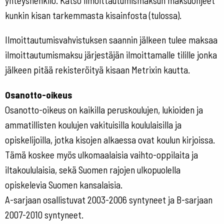
yhteyshenkilö. Katso ilmoittautumismaksun maksuohjeet
kunkin kisan tarkemmasta kisainfosta (tulossa).
Ilmoittautumisvahvistuksen saannin jälkeen tulee maksaa
ilmoittautumismaksu järjestäjän ilmoittamalle tilille jonka
jälkeen pitää rekisteröityä kisaan Metrixin kautta.
Osanotto-oikeus
Osanotto-oikeus on kaikilla peruskoulujen, lukioiden ja
ammatillisten koulujen vakituisilla koululaisilla ja
opiskelijoilla, jotka kisojen alkaessa ovat koulun kirjoissa.
Tämä koskee myös ulkomaalaisia vaihto-oppilaita ja
iltakoululaisia, sekä Suomen rajojen ulkopuolella
opiskelevia Suomen kansalaisia.
A-sarjaan osallistuvat 2003-2006 syntyneet ja B-sarjaan
2007-2010 syntyneet.