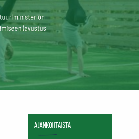
ttuuriministeriön
ämiseen (avustus
Ajankohtaista