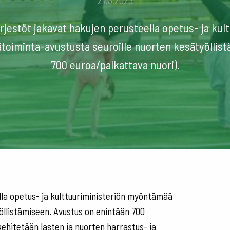
27.3.2023
rjestöt jakavat hakujen perusteella opetus- ja kul
oiminta-avustusta seuroille nuorten kesätyöllist
700 euroa/palkattava nuori).
lla opetus- ja kulttuuriministeriön myöntämää
öllistämiseen. Avustus on enintään 700
kehitetään lasten ja nuorten harrastus- ja