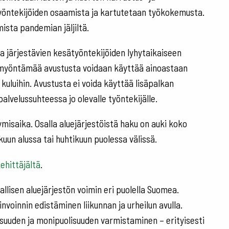
työntekijöiden osaamista ja kartutetaan työkokemusta.
ista pandemian jäljiltä.
a järjestävien kesätyöntekijöiden lyhytaikaiseen
n myöntämää avustusta voidaan käyttää ainoastaan
 kuluihin. Avustusta ei voida käyttää lisäpalkan
alvelussuhteessa jo olevalle työntekijälle.
misaika. Osalla aluejärjestöistä haku on auki koko
uun alussa tai huhtikuun puolessa välissä.
ehittäjältä
.
allisen aluejärjestön voimin eri puolella Suomea.
voinnin edistäminen liikunnan ja urheilun avulla.
aisuuden ja monipuolisuuden varmistaminen – erityisesti