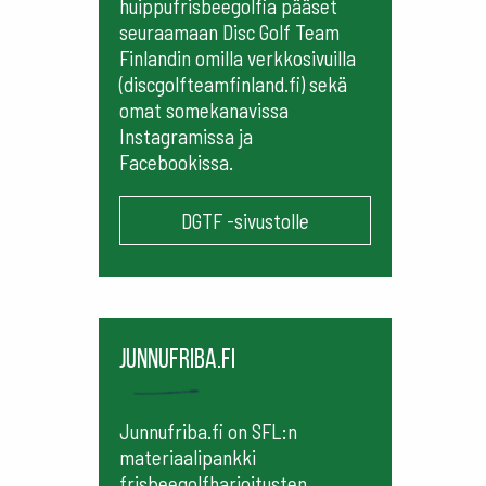
huippufrisbeegolfia pääset
seuraamaan
Disc Golf Team
Finlandin omilla verkkosivuilla
(discgolfteamfinland.fi) sekä
omat somekanavissa
Instagramissa ja
Facebookissa.
DGTF -sivustolle
Junnufriba.fi
Junnufriba.fi on SFL:n
materiaalipankki
frisbeegolfharjoitusten