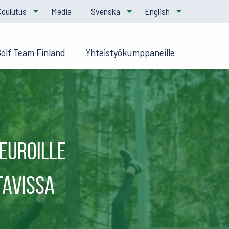
Koulutus
Media
Svenska
English
Golf Team Finland
Yhteistyökumppaneille
euroille
tavissa