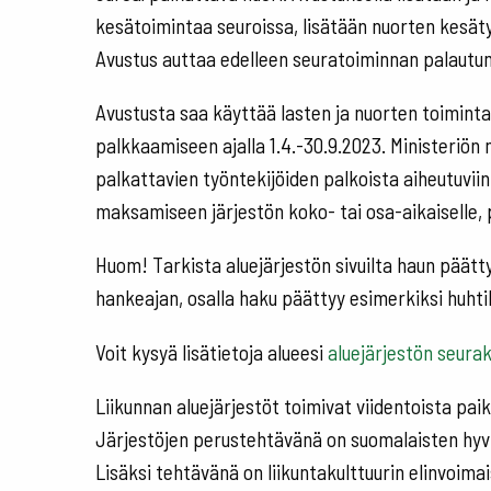
kesätoimintaa seuroissa, lisätään nuorten kesä
Avustus auttaa edelleen seuratoiminnan palautum
Avustusta saa käyttää lasten ja nuorten toiminta
palkkaamiseen ajalla 1.4.-30.9.2023. Ministeriö
palkattavien työntekijöiden palkoista aiheutuviin
maksamiseen järjestön koko- tai osa-aikaiselle, p
Huom! Tarkista aluejärjestön sivuilta haun päätty
hankeajan, osalla haku päättyy esimerkiksi huhtik
Voit kysyä lisätietoja alueesi
aluejärjestön seurak
Liikunnan aluejärjestöt toimivat viidentoista paik
Järjestöjen perustehtävänä on suomalaisten hyvin
Lisäksi tehtävänä on liikuntakulttuurin elinvoim