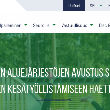
Uutiset
SFL
ilpaileminen
Seuroille
Vastuullisuus
Disc 
an aluejärjestöjen avustus s
n kesätyöllistämiseen haet