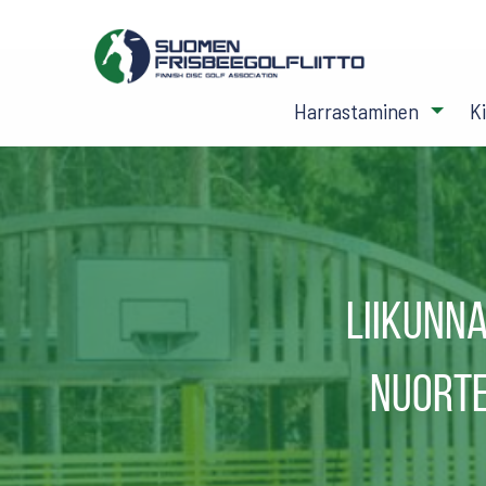
Harrastaminen
K
Liikunn
nuorte