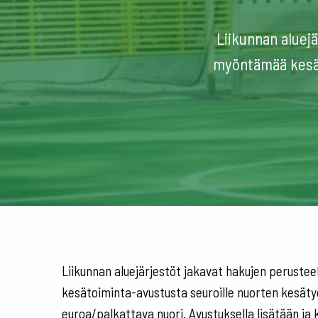
Liikunnan aluejä
myöntämää kesät
Liikunnan aluejärjestöt jakavat hakujen perustee
kesätoiminta-avustusta seuroille nuorten kesäty
euroa/palkattava nuori. Avustuksella lisätään ja 