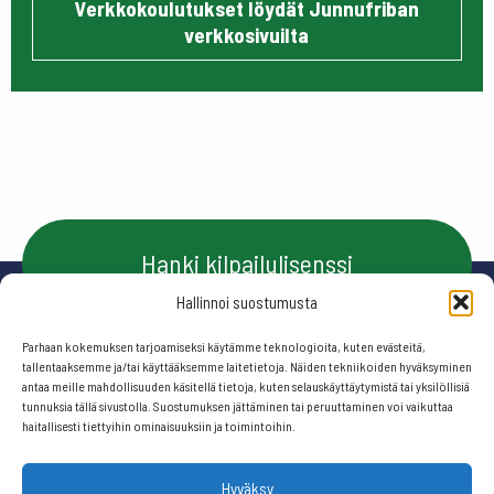
Verkkokoulutukset löydät Junnufriban
verkkosivuilta
Hanki kilpailulisenssi
Hallinnoi suostumusta
Parhaan kokemuksen tarjoamiseksi käytämme teknologioita, kuten evästeitä,
Ota yhteyttä
tallentaaksemme ja/tai käyttääksemme laitetietoja. Näiden tekniikoiden hyväksyminen
antaa meille mahdollisuuden käsitellä tietoja, kuten selauskäyttäytymistä tai yksilöllisiä
tunnuksia tällä sivustolla. Suostumuksen jättäminen tai peruuttaminen voi vaikuttaa
haitallisesti tiettyihin ominaisuuksiin ja toimintoihin.
Seuraa meitä:
Hyväksy