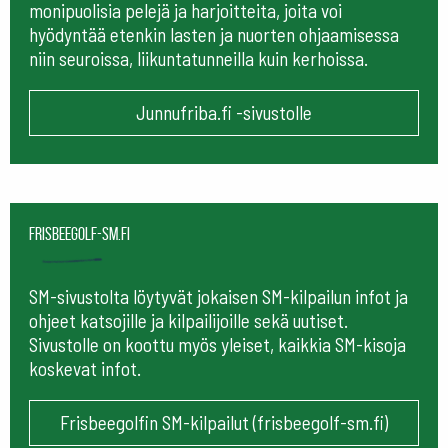
monipuolisia pelejä ja harjoitteita, joita voi
hyödyntää etenkin lasten ja nuorten ohjaamisessa
niin seuroissa, liikuntatunneilla kuin kerhoissa.
Junnufriba.fi -sivustolle
frisbeegolf-sm.fi
SM-sivustolta löytyvät jokaisen SM-kilpailun infot ja
ohjeet katsojille ja kilpailijoille sekä uutiset.
Sivustolle on koottu myös yleiset, kaikkia SM-kisoja
koskevat infot.
Frisbeegolfin SM-kilpailut (frisbeegolf-sm.fi)