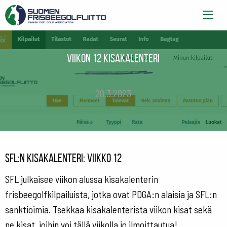
Viikon 12 kisakalenteri
20.3.2023
SFL:n kisakalenteri: viikko 12
SFL julkaisee viikon alussa kisakalenterin
frisbeegolfkilpailuista, jotka ovat PDGA:n alaisia ja SFL:n
sanktioimia. Tsekkaa kisakalenterista viikon kisat sekä
ne kisat, joihin voi tällä viikolla jo ilmoittautua!