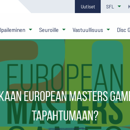
Uutiset
SFL
ilpaileminen
Seuroille
Vastuullisuus
Disc 
kaan European Masters Game
tapahtumaan?