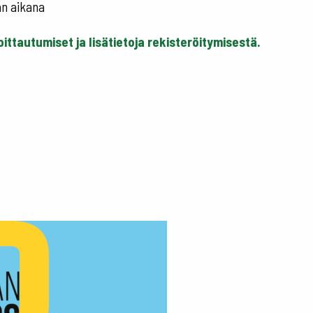
an aikana
oittautumiset ja lisätietoja rekisteröitymisestä.