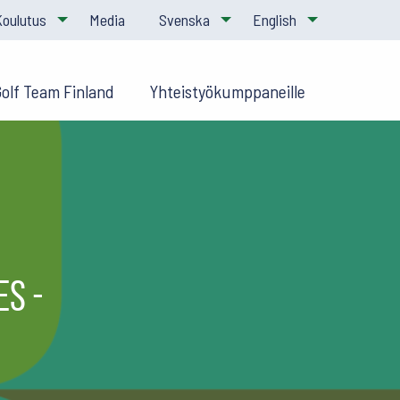
Koulutus
Media
Svenska
English
Golf Team Finland
Yhteistyökumppaneille
s -