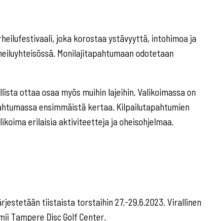
heilufestivaali, joka korostaa ystävyyttä, intohimoa ja
rheiluyhteisössä. Monilajitapahtumaan odotetaan
lista ottaa osaa myös muihin lajeihin. Valikoimassa on
pahtumassa ensimmäistä kertaa. Kilpailutapahtumien
likoima erilaisia aktiviteetteja ja oheisohjelmaa.
jestetään tiistaista torstaihin 27.-29.6.2023. Virallinen
imii Tampere Disc Golf Center.