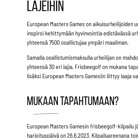
lajeihin
European Masters Games on aikuisurheilijoiden ur
inspiroi kehittymään hyvinvointia edistävässä u
yhteensä 7500 osallistujaa ympäri maailman.
Samalla osallistumismaksulla urheilijan on mahdol
yhteensä 30 eri lajia. Frisbeegolf on mukana ta
lisäksi European Masters Gamesiin liittyy laaja va
Mukaan tapahtumaan?
European Masters Gamesin frisbeegolf-kilpailu jär
harjoituspäivä on 26.6.2023. Kilpailuareenana to