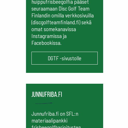
huippufrisbeegolfia pääset
seuraamaan
Disc Golf Team
Finlandin omilla verkkosivuilla
(discgolfteamfinland.fi) sekä
omat somekanavissa
Instagramissa ja
Facebookissa.
DGTF -sivustolle
Junnufriba.fi
Junnufriba.fi on SFL:n
materiaalipankki
frisbeegolfharjoitusten