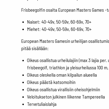
Frisbeegolfin osalta European Masters Games -ta
Naiset: 40-49v, 50-59v, 60-69v, 70+
Miehet: 40-49v, 50-59v, 60-69v, 70+
European Masters Gamesin urheilijan osallistumi
pitää sisällään:
Oikeus osallistua urheilulajiin (max 3 lajia per.
frisbeegolf, triathlon ja yleisurheilussa 100 m
Oikeus oleskella oman kilpailun alueella
Oikeus päästä katsomoihin
Oikeus osallistua virallisiin oheisohjelmiin
Veloitukseton julkinen liikenne Tampereella
Tervetuliaislahja