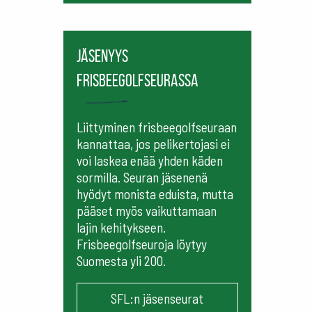
Jäsenyys
frisbeegolfseurassa
Liittyminen frisbeegolfseuraan
kannattaa, jos pelikertojasi ei
voi laskea enää yhden käden
sormilla. Seuran jäsenenä
hyödyt monista eduista, mutta
pääset myös vaikuttamaan
lajin kehitykseen.
Frisbeegolfseuroja löytyy
Suomesta yli 200.
SFL:n jäsenseurat