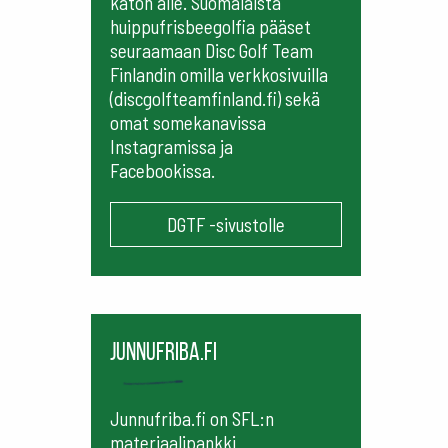
katon alle. Suomalaista
huippufrisbeegolfia pääset
seuraamaan
Disc Golf Team
Finlandin omilla verkkosivuilla
(discgolfteamfinland.fi) sekä
omat somekanavissa
Instagramissa ja
Facebookissa.
DGTF -sivustolle
Junnufriba.fi
Junnufriba.fi on SFL:n
materiaalipankki