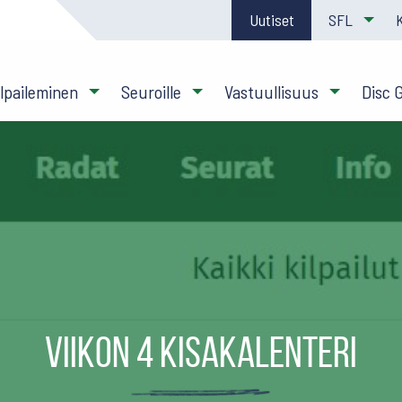
Uutiset
SFL
ilpaileminen
Seuroille
Vastuullisuus
Disc 
Viikon 4 kisakalenteri