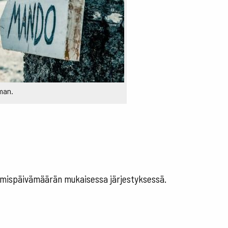
man.
utumispäivämäärän mukaisessa järjestyksessä.