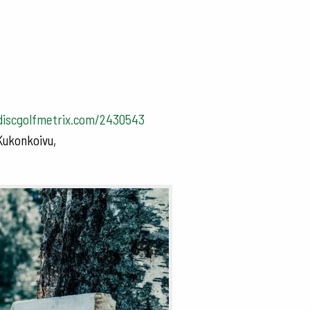
discgolfmetrix.com/2430543
Kukonkoivu,