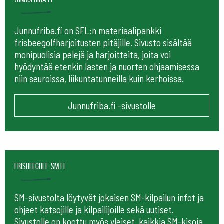
Junnufriba.fi on SFL:n materiaalipankki
frisbeegolfharjoitusten pitäjille. Sivusto sisältää
monipuolisia pelejä ja harjoitteita, joita voi
hyödyntää etenkin lasten ja nuorten ohjaamisessa
niin seuroissa, liikuntatunneilla kuin kerhoissa.
Junnufriba.fi -sivustolle
frisbeegolf-sm.fi
SM-sivustolta löytyvät jokaisen SM-kilpailun infot ja
ohjeet katsojille ja kilpailijoille sekä uutiset.
Sivustolle on koottu myös yleiset, kaikkia SM-kisoja