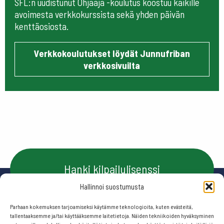
SFL:n uudistunut Ohjaaja -koulutus koostuu kaikille
avoimesta verkkokurssista sekä yhden päivän
kenttäosiosta.
Verkkokoulutukset löydät Junnufriban
verkkosivuilta
Hanki kilpailulisenssi
Hallinnoi suostumusta
Parhaan kokemuksen tarjoamiseksi käytämme teknologioita, kuten evästeitä,
Ota yhteyttä
tallentaaksemme ja/tai käyttääksemme laitetietoja. Näiden tekniikoiden hyväksyminen