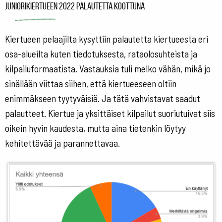
Juniorikiertueen 2022 palautetta koottuna
Kiertueen pelaajilta kysyttiin palautetta kiertueesta eri
osa-alueilta kuten tiedotuksesta, rataolosuhteista ja
kilpailuformaatista. Vastauksia tuli melko vähän, mikä jo
sinällään viittaa siihen, että kiertueeseen oltiin
enimmäkseen tyytyväisiä. Ja tätä vahvistavat saadut
palautteet. Kiertue ja yksittäiset kilpailut suoriutuivat siis
oikein hyvin kaudesta, mutta aina tietenkin löytyy
kehitettävää ja parannettavaa.