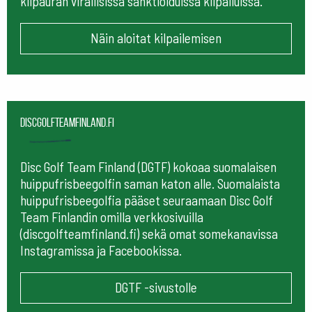
kilpauran virallisissa sanktioiduissa kilpailuissa.
Näin aloitat kilpailemisen
Discgolfteamfinland.fi
Disc Golf Team Finland (DGTF) kokoaa suomalaisen
huippufrisbeegolfin saman katon alle. Suomalaista
huippufrisbeegolfia pääset seuraamaan
Disc Golf
Team Finlandin omilla verkkosivuilla
(discgolfteamfinland.fi) sekä omat somekanavissa
Instagramissa ja Facebookissa.
DGTF -sivustolle