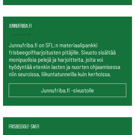
Junnufriba.fi
Junnufriba.fi on SFL:n materiaalipankki
frisbeegolfharjoitusten pitäjille. Sivusto sisältää
monipuolisia pelejä ja harjoitteita, joita voi
hyödyntää etenkin lasten ja nuorten ohjaamisessa
niin seuroissa, liikuntatunneilla kuin kerhoissa.
Junnufriba.fi -sivustolle
frisbeegolf-sm.fi