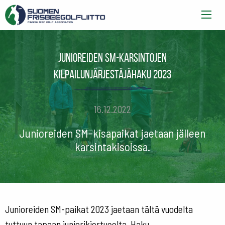
Junioreiden SM-karsintojen
kilpailunjärjestäjähaku 2023
16.12.2022
Junioreiden SM-kisapaikat jaetaan jälleen
karsintakisoissa.
Junioreiden SM-paikat 2023 jaetaan tältä vuodelta
tuttuun tapaan juniorikiertueelta. Haku