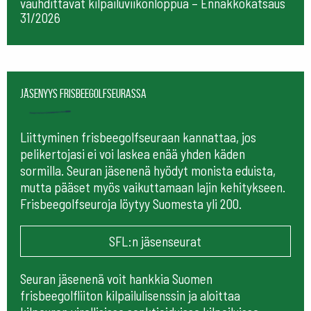
vauhdittavat kilpailuviikonloppua – Ennakkokatsaus
31/2026
Jäsenyys frisbeegolfseurassa
Liittyminen frisbeegolfseuraan kannattaa, jos
pelikertojasi ei voi laskea enää yhden käden
sormilla. Seuran jäsenenä hyödyt monista eduista,
mutta pääset myös vaikuttamaan lajin kehitykseen.
Frisbeegolfseuroja löytyy Suomesta yli 200.
SFL:n jäsenseurat
Seuran jäsenenä voit hankkia Suomen
frisbeegolfliiton kilpailulisenssin ja aloittaa