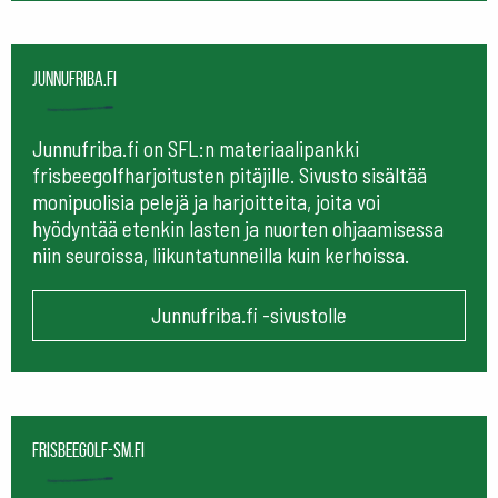
Junnufriba.fi
Junnufriba.fi on SFL:n materiaalipankki
frisbeegolfharjoitusten pitäjille. Sivusto sisältää
monipuolisia pelejä ja harjoitteita, joita voi
hyödyntää etenkin lasten ja nuorten ohjaamisessa
niin seuroissa, liikuntatunneilla kuin kerhoissa.
Junnufriba.fi -sivustolle
frisbeegolf-sm.fi