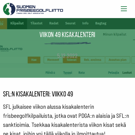
Viikon 49 kisakalenteri
5.12.2022
SFL:n kisakalenteri: viikko 49
SFL julkaisee viikon alussa kisakalenterin
frisbeegolfkilpailuista, jotka ovat PDGA:n alaisia ja SFL:n
sanktioimia. Tsekkaa kisakalenterista viikon kisat sekä
ne kisat, joihin voi tällä viikolla jo ilmoittautua!