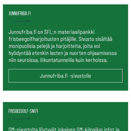
Junnufriba.fi
Junnufriba.fi on SFL:n materiaalipankki
frisbeegolfharjoitusten pitäjille. Sivusto sisältää
monipuolisia pelejä ja harjoitteita, joita voi
hyödyntää etenkin lasten ja nuorten ohjaamisessa
niin seuroissa, liikuntatunneilla kuin kerhoissa.
Junnufriba.fi -sivustolle
frisbeegolf-sm.fi
SM-sivustolta löytyvät jokaisen SM-kilpailun infot ja