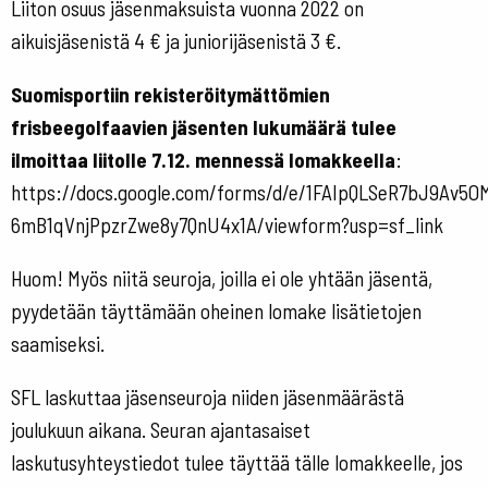
Liiton osuus jäsenmaksuista vuonna 2022 on
aikuisjäsenistä 4 € ja juniorijäsenistä 3 €.
Suomisportiin rekisteröitymättömien
frisbeegolfaavien jäsenten lukumäärä tulee
ilmoittaa liitolle 7.12. mennessä
lomakkeella
:
https://docs.google.com/forms/d/e/1FAIpQLSeR7bJ9Av5
6mB1qVnjPpzrZwe8y7QnU4x1A/viewform?usp=sf_link
Huom! Myös niitä seuroja, joilla ei ole yhtään jäsentä,
pyydetään täyttämään oheinen lomake lisätietojen
saamiseksi.
SFL laskuttaa jäsenseuroja niiden jäsenmäärästä
joulukuun aikana. Seuran ajantasaiset
laskutusyhteystiedot tulee täyttää tälle lomakkeelle, jos