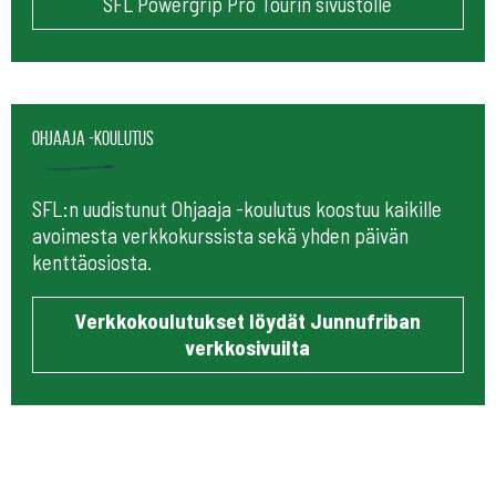
SFL Powergrip Pro Tourin sivustolle
Ohjaaja -koulutus
SFL:n uudistunut Ohjaaja -koulutus koostuu kaikille
avoimesta verkkokurssista sekä yhden päivän
kenttäosiosta.
Verkkokoulutukset löydät Junnufriban
verkkosivuilta