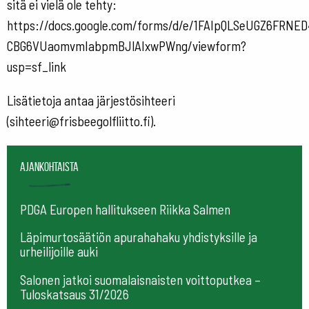
sitä ei vielä ole tehty:
https://docs.google.com/forms/d/e/1FAIpQLSeUGZ6FRNE
CBG6VUaomvmIabpmBJlAIxwPWng/viewform?
usp=sf_link
Lisätietoja antaa järjestösihteeri
(sihteeri@frisbeegolfliitto.fi).
Ajankohtaista
PDGA Europen hallitukseen Riikka Salmen
Läpimurtosäätiön apurahahaku yhdistyksille ja
urheilijoille auki
Salonen jatkoi suomalaisnaisten voittoputkea –
Tuloskatsaus 31/2026