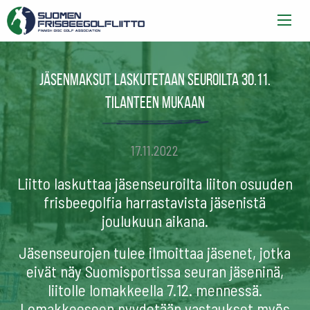
Jäsenmaksut laskutetaan seuroilta 30.11.
tilanteen mukaan
17.11.2022
Liitto laskuttaa jäsenseuroilta liiton osuuden
frisbeegolfia harrastavista jäsenistä
joulukuun aikana.
Jäsenseurojen tulee ilmoittaa jäsenet, jotka
eivät näy Suomisportissa seuran jäseninä,
liitolle lomakkeella 7.12. mennessä.
Lomakkeeseen pyydetään vastaukset myös