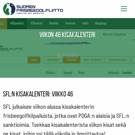
Viikon 46 kisakalenteri
14.11.2022
SFL:n kisakalenteri: viikko 46
SFL julkaisee viikon alussa kisakalenterin
frisbeegolfkilpailuista, jotka ovat PDGA:n alaisia ja SFL:n
sanktioimia. Tsekkaa kisakalenterista viikon kisat sekä
ne kisat, joihin voi tällä viikolla jo ilmoittautua!