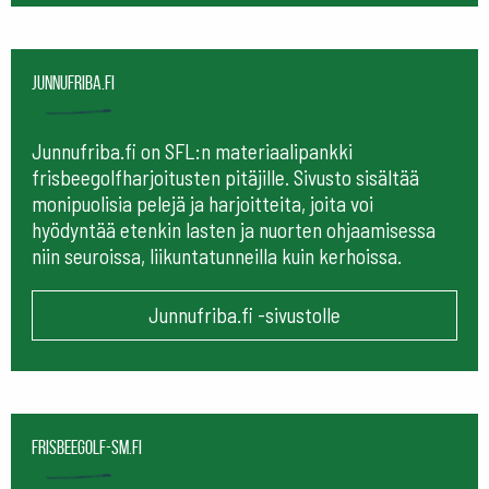
Junnufriba.fi
Junnufriba.fi on SFL:n materiaalipankki
frisbeegolfharjoitusten pitäjille. Sivusto sisältää
monipuolisia pelejä ja harjoitteita, joita voi
hyödyntää etenkin lasten ja nuorten ohjaamisessa
niin seuroissa, liikuntatunneilla kuin kerhoissa.
Junnufriba.fi -sivustolle
frisbeegolf-sm.fi