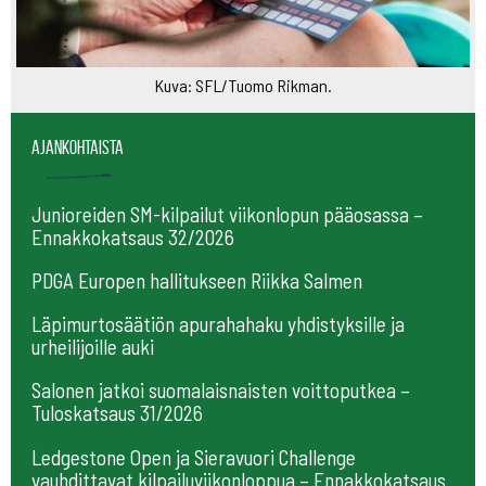
Kuva: SFL/Tuomo Rikman.
Ajankohtaista
Junioreiden SM-kilpailut viikonlopun pääosassa –
Ennakkokatsaus 32/2026
PDGA Europen hallitukseen Riikka Salmen
Läpimurtosäätiön apurahahaku yhdistyksille ja
urheilijoille auki
Salonen jatkoi suomalaisnaisten voittoputkea –
Tuloskatsaus 31/2026
Ledgestone Open ja Sieravuori Challenge
vauhdittavat kilpailuviikonloppua – Ennakkokatsaus