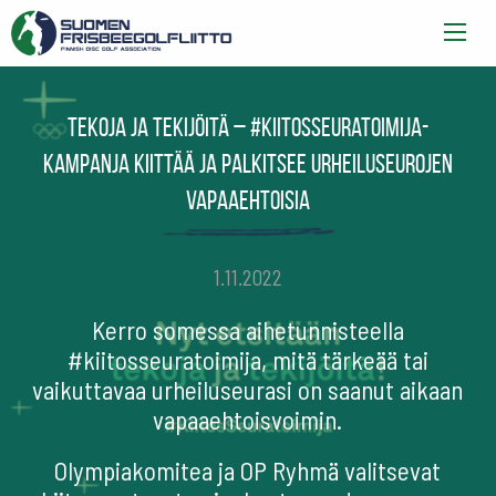
Tekoja ja tekijöitä – #kiitosseuratoimija-
kampanja kiittää ja palkitsee urheiluseurojen
vapaaehtoisia
1.11.2022
Kerro somessa aihetunnisteella
#kiitosseuratoimija, mitä tärkeää tai
vaikuttavaa urheiluseurasi on saanut aikaan
vapaaehtoisvoimin.
Olympiakomitea ja OP Ryhmä valitsevat