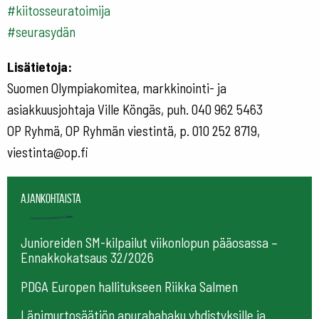
#kiitosseuratoimija
#seurasydän
Lisätietoja:
Suomen Olympiakomitea, markkinointi- ja
asiakkuusjohtaja Ville Köngäs, puh. 040 962 5463
OP Ryhmä, OP Ryhmän viestintä, p. 010 252 8719,
viestinta@op.fi
Ajankohtaista
Junioreiden SM-kilpailut viikonlopun pääosassa –
Ennakkokatsaus 32/2026
PDGA Europen hallitukseen Riikka Salmen
Läpimurtosäätiön apurahahaku yhdistyksille ja