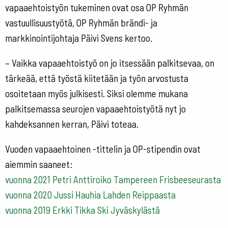
vapaaehtoistyön tukeminen ovat osa OP Ryhmän
vastuullisuustyötä, OP Ryhmän brändi- ja
markkinointijohtaja Päivi Svens kertoo.
– Vaikka vapaaehtoistyö on jo itsessään palkitsevaa, on
tärkeää, että työstä kiitetään ja työn arvostusta
osoitetaan myös julkisesti. Siksi olemme mukana
palkitsemassa seurojen vapaaehtoistyötä nyt jo
kahdeksannen kerran, Päivi toteaa.
Vuoden vapaaehtoinen -tittelin ja OP-stipendin ovat
aiemmin saaneet:
vuonna 2021 Petri Anttiroiko Tampereen Frisbeeseurasta
vuonna 2020 Jussi Hauhia Lahden Reippaasta
vuonna 2019 Erkki Tikka Ski Jyväskylästä