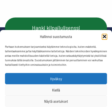
Hanki kilpailulisenssi
Hallinnoi suostumusta
Parhaan kokemuksen tarjoamiseksi käytämme teknologioita, kuten evästeitä,
Ota yhteyttä
tallentaaksemme ja/tai käyttääksemme laitetietoja. Näiden tekniikoiden hyväksyminen
antaa meille mahdollisuuden käsitellä tietoja, kuten selauskäyttäytymistä tai yksilöllisiä
tunnuksia tällä sivustolla. Suostumuksen jättäminen tai peruuttaminen voi vaikuttaa
haitallisesti tiettyihin ominaisuuksiin ja toimintoihin.
Seuraa meitä:
Hyväksy
© 2026 Suomen frisbeegolfliitto.
Kiellä
Näytä asetukset
Website by
506 ikkunaa