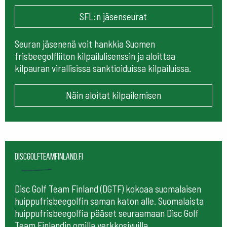
SFL:n jäsenseurat
Seuran jäsenenä voit hankkia Suomen
frisbeegolfliiton kilpailulisenssin ja aloittaa
kilpauran virallisissa sanktioiduissa kilpailuissa.
Näin aloitat kilpailemisen
Discgolfteamfinland.fi
Disc Golf Team Finland (DGTF) kokoaa suomalaisen
huippufrisbeegolfin saman katon alle. Suomalaista
huippufrisbeegolfia pääset seuraamaan
Disc Golf
Team Finlandin omilla verkkosivuilla