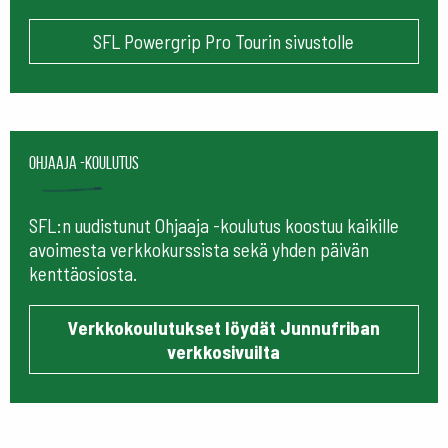
SFL Powergrip Pro Tourin sivustolle
Ohjaaja -koulutus
SFL:n uudistunut Ohjaaja -koulutus koostuu kaikille
avoimesta verkkokurssista sekä yhden päivän
kenttäosiosta.
Verkkokoulutukset löydät Junnufriban
verkkosivuilta