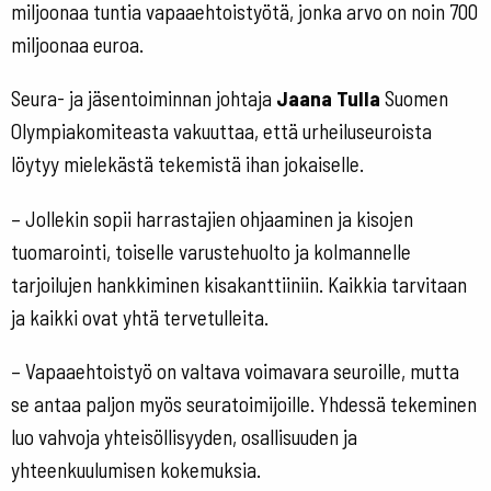
miljoonaa tuntia vapaaehtoistyötä, jonka arvo on noin 700
miljoonaa euroa.
Seura- ja jäsentoiminnan johtaja
Jaana Tulla
Suomen
Olympiakomiteasta vakuuttaa, että urheiluseuroista
löytyy mielekästä tekemistä ihan jokaiselle.
– Jollekin sopii harrastajien ohjaaminen ja kisojen
tuomarointi, toiselle varustehuolto ja kolmannelle
tarjoilujen hankkiminen kisakanttiiniin. Kaikkia tarvitaan
ja kaikki ovat yhtä tervetulleita.
– Vapaaehtoistyö on valtava voimavara seuroille, mutta
se antaa paljon myös seuratoimijoille. Yhdessä tekeminen
luo vahvoja yhteisöllisyyden, osallisuuden ja
yhteenkuulumisen kokemuksia.