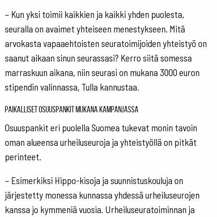
– Kun yksi toimii kaikkien ja kaikki yhden puolesta,
seuralla on avaimet yhteiseen menestykseen. Mitä
arvokasta vapaaehtoisten seuratoimijoiden yhteistyö on
saanut aikaan sinun seurassasi? Kerro siitä somessa
marraskuun aikana, niin seurasi on mukana 3000 euron
stipendin valinnassa, Tulla kannustaa.
Paikalliset osuuspankit mukana kampanjassa
Osuuspankit eri puolella Suomea tukevat monin tavoin
oman alueensa urheiluseuroja ja yhteistyöllä on pitkät
perinteet.
– Esimerkiksi Hippo-kisoja ja suunnistuskouluja on
järjestetty monessa kunnassa yhdessä urheiluseurojen
kanssa jo kymmeniä vuosia. Urheiluseuratoiminnan ja