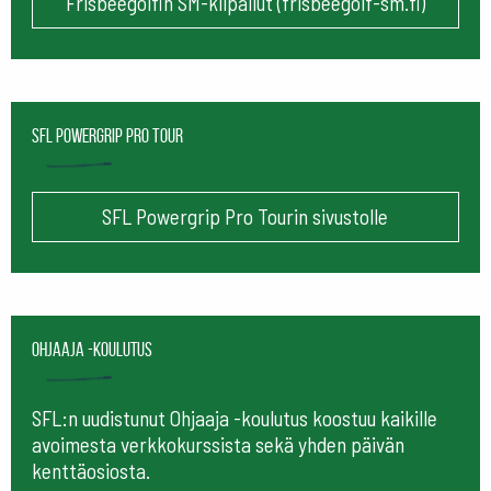
Frisbeegolfin SM-kilpailut (frisbeegolf-sm.fi)
SFL Powergrip Pro Tour
SFL Powergrip Pro Tourin sivustolle
Ohjaaja -koulutus
SFL:n uudistunut Ohjaaja -koulutus koostuu kaikille
avoimesta verkkokurssista sekä yhden päivän
kenttäosiosta.