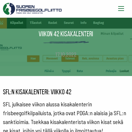
Viikon 42 kisakalenteri
17.10.2022
SFL:n kisakalenteri: viikko 42
SFL julkaisee viikon alussa kisakalenterin
frisbeegolfkilpailuista, jotka ovat PDGA:n alaisia ja SFL:n
sanktioimia. Tsekkaa kisakalenterista viikon kisat sekä
ne kisat, joihin voi tällä viikolla jo ilmoittautua!