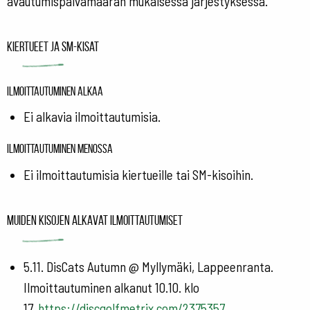
avautumispäivämäärän mukaisessa järjestyksessä.
Kiertueet ja SM-kisat
Ilmoittautuminen alkaa
Ei alkavia ilmoittautumisia.
Ilmoittautuminen menossa
Ei ilmoittautumisia kiertueille tai SM-kisoihin.
Muiden kisojen alkavat ilmoittautumiset
5.11. DisCats Autumn @ Myllymäki, Lappeenranta.
Ilmoittautuminen alkanut 10.10. klo
17.
https://discgolfmetrix.com/2375357