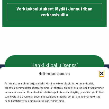
Verkkokoulutukset löydät Junnufriban
verkkosivuilta
Hanki kilpailulisenssi
Hallinnoi suostumusta
Parhaan kokemuksen tarjoamiseksi käytämme teknologioita, kuten evästeitä,
Ota yhteyttä
tallentaaksemme ja/tai käyttääksemme laitetietoja. Näiden tekniikoiden hyväksyminen
antaa meille mahdollisuuden käsitellä tietoja, kuten selauskäyttäytymistä tai yksilöllisiä
tunnuksia tällä sivustolla. Suostumuksen jättäminen tai peruuttaminen voi vaikuttaa
haitallisesti tiettyihin ominaisuuksiin ja toimintoihin.
Seuraa meitä: