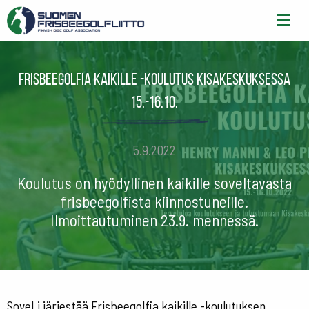
Frisbeegolfia kaikille -koulutus Kisakeskuksessa
15.-16.10.
5.9.2022
Koulutus on hyödyllinen kaikille soveltavasta
frisbeegolfista kiinnostuneille.
Ilmoittautuminen 23.9. mennessä.
SoveLi järjestää Frisbeegolfia kaikille -koulutuksen