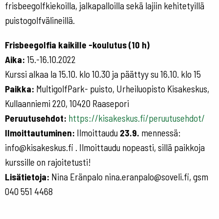
frisbeegolfkiekoilla, jalkapalloilla sekä lajiin kehitetyillä
puistogolfvälineillä.
Frisbeegolfia kaikille -koulutus (10 h)
Aika:
15.-16.10.2022
Kurssi alkaa la 15.10. klo 10.30 ja päättyy su 16.10. klo 15
Paikka:
MultigolfPark- puisto, Urheiluopisto Kisakeskus,
Kullaanniemi 220, 10420 Raasepori
Peruutusehdot:
https://kisakeskus.fi/peruutusehdot/
Ilmoittautuminen:
Ilmoittaudu
23.9.
mennessä:
info@kisakeskus.fi . Ilmoittaudu nopeasti, sillä paikkoja
kurssille on rajoitetusti!
Lisätietoja:
Nina Eränpalo nina.eranpalo@soveli.fi, gsm
040 551 4468