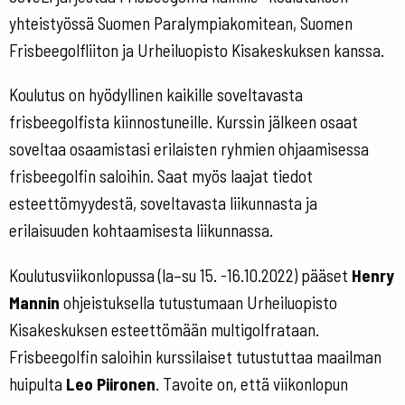
yhteistyössä Suomen Paralympiakomitean, Suomen
Frisbeegolfliiton ja Urheiluopisto Kisakeskuksen kanssa.
Koulutus on hyödyllinen kaikille soveltavasta
frisbeegolfista kiinnostuneille. Kurssin jälkeen osaat
soveltaa osaamistasi erilaisten ryhmien ohjaamisessa
frisbeegolfin saloihin. Saat myös laajat tiedot
esteettömyydestä, soveltavasta liikunnasta ja
erilaisuuden kohtaamisesta liikunnassa.
Koulutusviikonlopussa (la–su 15. -16.10.2022) pääset
Henry
Mannin
ohjeistuksella tutustumaan Urheiluopisto
Kisakeskuksen esteettömään multigolfrataan.
Frisbeegolfin saloihin kurssilaiset tutustuttaa maailman
huipulta
Leo Piironen
. Tavoite on, että viikonlopun