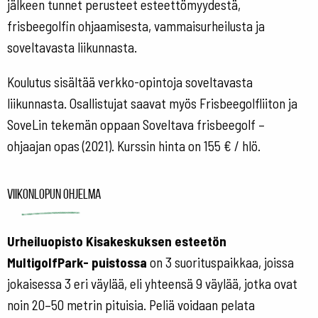
jälkeen tunnet perusteet esteettömyydestä,
frisbeegolfin ohjaamisesta, vammaisurheilusta ja
soveltavasta liikunnasta.
Koulutus sisältää verkko-opintoja soveltavasta
liikunnasta. Osallistujat saavat myös Frisbeegolfliiton ja
SoveLin tekemän oppaan Soveltava frisbeegolf –
ohjaajan opas (2021). Kurssin hinta on 155 € / hlö.
Viikonlopun ohjelma
Urheiluopisto Kisakeskuksen esteetön
MultigolfPark- puistossa
on 3 suorituspaikkaa, joissa
jokaisessa 3 eri väylää, eli yhteensä 9 väylää, jotka ovat
noin 20–50 metrin pituisia. Peliä voidaan pelata