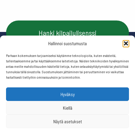
Hanki kilpailulisenssi
Hallinnoi suostumusta
Parhaan kokemuksen tarjoamiseksi käytämme teknologioita, kuten evästeitä,
Ota yhteyttä
tallentaaksemme ja/tai käyttääksemme laitetietoja. Näiden tekniikoiden hyväksyminen
antaa meille mahdollisuuden käsitellä tietoja, kuten selauskäyttäytymistä tai yksilöllisiä
tunnuksia tällä sivustolla. Suostumuksen jättäminen tai peruuttaminen voi vaikuttaa
haitallisesti tiettyihin ominaisuuksiin ja toimintoihin.
Seuraa meitä:
Hyväksy
© 2026 Suomen frisbeegolfliitto.
Kiellä
Näytä asetukset
Website by
506 ikkunaa