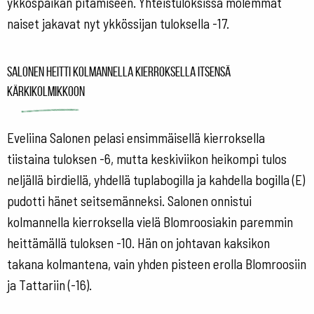
ykköspaikan pitämiseen. Yhteistuloksissa molemmat
naiset jakavat nyt ykkössijan tuloksella -17.
Salonen heitti kolmannella kierroksella itsensä
kärkikolmikkoon
Eveliina Salonen pelasi ensimmäisellä kierroksella
tiistaina tuloksen -6, mutta keskiviikon heikompi tulos
neljällä birdiellä, yhdellä tuplabogilla ja kahdella bogilla (E)
pudotti hänet seitsemänneksi. Salonen onnistui
kolmannella kierroksella vielä Blomroosiakin paremmin
heittämällä tuloksen -10. Hän on johtavan kaksikon
takana kolmantena, vain yhden pisteen erolla Blomroosiin
ja Tattariin (-16).