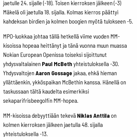
jaetulle 24. sijalle (-18). Toisen kierroksen jälkeen (-3)
Mäkelä oli jaetulla 18. sijalla. Kolmas kierros päättyi
kahdeksan birdien ja kolmen boogien myötä tulokseen -5.
MPO-luokkaa johtaa tällä hetkellä viime vuoden MM-
kisoissa hopeaa heittänyt ja tänä vuonna muun muassa
Nokian European Openissa toiseksi sijoittunut
yhdysvaltalainen
Paul McBeth
yhteistuloksella -30.
Yhdysvaltojen
Aaron Gossage
jakaa, ehkä hieman
yllättäenkin, ykköspaikan McBethin kanssa. Hänellä on
taskussaan tältä kaudelta esimerkiksi
sekaparifrisbeegolfin MM-hopea.
MM-kisoissa debyyttiään tekevä
Niklas Anttila
on
kolmen kierroksen jälkeen jaetulla 48. sijalla
yhteistuloksella -13.