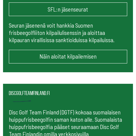
SFL:n jäsenseurat
Seuran jäsenenä voit hankkia Suomen
frisbeegolfliiton kilpailulisenssin ja aloittaa
kilpauran virallisissa sanktioiduissa kilpailuissa.
Näin aloitat kilpailemisen
Discgolfteamfinland.fi
Disc Golf Team Finland (DGTF) kokoaa suomalaisen
huippufrisbeegolfin saman katon alle. Suomalaista
huippufrisbeegolfia pääset seuraamaan
Disc Golf
Team Finlandin omilla verkkosivuilla