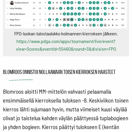
FPO-luokan tulostaulukko kolmannen kierroksen jälkeen.
https://www.pdga.com/apps/tournament/live/event?
view=Scores&eventId=55460&round=3&division=FPO
Blomroos onnistui nollaamaan toisen kierroksen haasteet
Blomroos aloitti MM-mittelön vahvasti pelaamalla
ensimmäisellä kierroksella tuloksen -8. Keskiviikon toinen
kierros lähti sujumaan hyvin, mutta viimeiset kuusi väylää
olivat jo taistelua kahden väylän päättyessä tuplabogieen
ja yhden bogieen. Kierros päättyi tulokseen E (kentän