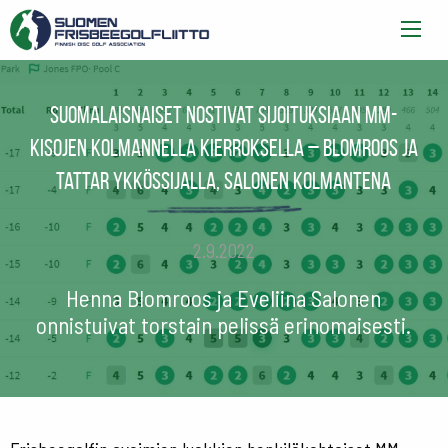
Suomalaisnaiset nostivat sijoituksiaan MM-
kisojen kolmannella kierroksella – Blomroos ja
Tattar ykkössijalla, Salonen kolmantena
2.9.2022
Henna Blomroos ja Eveliina Salonen
onnistuivat torstain pelissä erinomaisesti.