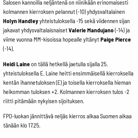
Salosen kannoilla neljäntenä on niinikään erinomaisesti
kolmannen kierroksen pelannut (-10) yhdysvaltalainen
Holyn Handley
yhteistuloksella -15 sekä viidennen sijan
jakavat yhdysvaltalaisnaiset
Valerie Mandujano
(-14) ja
viime vuonna MM-kisoissa hopealle yltänyt
Paige Pierce
(-14).
Heidi Laine
on tällä hetkellä jaetulla sijalla 25.
yhteistuloksella E. Laine heitti ensimmäisellä kierroksella
kentän ihannetuloksen (E) ja toisella kierroksella hieman
heikomman tuloksen +2. Kolmannen kierroksen tulos -2
riitti pitämään nykyisen sijoituksen.
FPO-luokan jännittävä neljäs kierros alkaa Suomen aikaa
tänään klo 17.25.