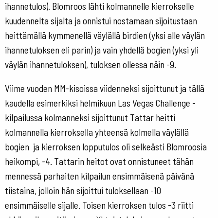
ihannetulos). Blomroos lähti kolmannelle kierrokselle
kuudennelta sijalta ja onnistui nostamaan sijoitustaan
heittämällä kymmenellä väylällä birdien (yksi alle väylän
ihannetuloksen eli parin) ja vain yhdellä bogien (yksi yli
väylän ihannetuloksen), tuloksen ollessa näin -9.
Viime vuoden MM-kisoissa viidenneksi sijoittunut ja tällä
kaudella esimerkiksi helmikuun Las Vegas Challenge -
kilpailussa kolmanneksi sijoittunut Tattar heitti
kolmannella kierroksella yhteensä kolmella väylällä
bogien ja kierroksen lopputulos oli selkeästi Blomroosia
heikompi, -4. Tattarin heitot ovat onnistuneet tähän
mennessä parhaiten kilpailun ensimmäisenä päivänä
tiistaina, jolloin hän sijoittui tuloksellaan -10
ensimmäiselle sijalle. Toisen kierroksen tulos -3 riitti