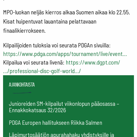
MPO-luokan neljäs kierros alkaa Suomen aikaa klo 22.55.
Kisat huipentuvat lauantaina pelattavaan
finaalikierrokseen.
Kilpailijoiden tuloksia voi seurata PDGAn sivuilla:
https://www.pdga.com/apps/tournament/live/event…
Kilpailua voi seurata livenä:
https://www.dgpt.com/
…/professional-disc-golf-world…/
Ajankohtaista
Junioreiden SM-kilpailut viikonlopun pääosassa –
Ennakkokatsaus 32/2026
PDGA Europen hallitukseen Riikka Salmen
Läpimurtosäätiön apurahahaku yhdistyksille ja