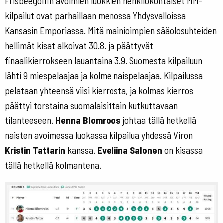
Frisbeegolfin avoimien luokkien henkilökohtaiset MM-
kilpailut ovat parhaillaan menossa Yhdysvalloissa
Kansasin Emporiassa. Mitä mainioimpien sääolosuhteiden
hellimät kisat alkoivat 30.8. ja päättyvät
finaalikierrokseen lauantaina 3.9. Suomesta kilpailuun
lähti 9 miespelaajaa ja kolme naispelaajaa. Kilpailussa
pelataan yhteensä viisi kierrosta, ja kolmas kierros
päättyi torstaina suomalaisittain kutkuttavaan
tilanteeseen.
Henna Blomroos
johtaa tällä hetkellä
naisten avoimessa luokassa kilpailua yhdessä Viron
Kristin Tattarin
kanssa.
Eveliina Salonen
on kisassa
tällä hetkellä kolmantena.