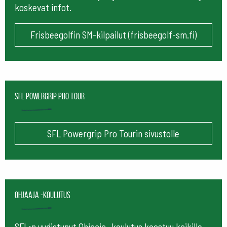
koskevat infot.
Frisbeegolfin SM-kilpailut (frisbeegolf-sm.fi)
SFL Powergrip Pro Tour
SFL Powergrip Pro Tourin sivustolle
Ohjaaja -koulutus
SFL:n uudistunut Ohjaaja -koulutus koostuu kaikille