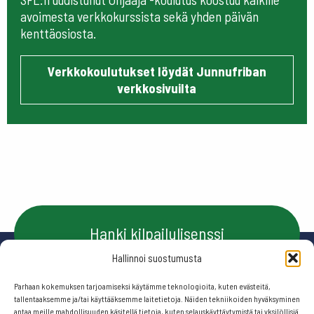
avoimesta verkkokurssista sekä yhden päivän
kenttäosiosta.
Verkkokoulutukset löydät Junnufriban
verkkosivuilta
Hanki kilpailulisenssi
Hallinnoi suostumusta
Parhaan kokemuksen tarjoamiseksi käytämme teknologioita, kuten evästeitä,
Ota yhteyttä
tallentaaksemme ja/tai käyttääksemme laitetietoja. Näiden tekniikoiden hyväksyminen
antaa meille mahdollisuuden käsitellä tietoja, kuten selauskäyttäytymistä tai yksilöllisiä