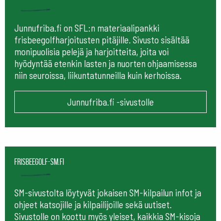
Junnufriba.fi on SFL:n materiaalipankki
frisbeegolfharjoitusten pitäjille. Sivusto sisältää
monipuolisia pelejä ja harjoitteita, joita voi
hyödyntää etenkin lasten ja nuorten ohjaamisessa
niin seuroissa, liikuntatunneilla kuin kerhoissa.
Junnufriba.fi -sivustolle
frisbeegolf-sm.fi
SM-sivustolta löytyvät jokaisen SM-kilpailun infot ja
ohjeet katsojille ja kilpailijoille sekä uutiset.
Sivustolle on koottu myös yleiset, kaikkia SM-kisoja