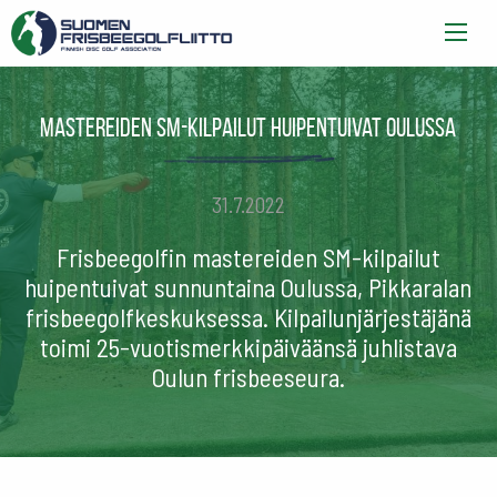
Mastereiden SM-kilpailut huipentuivat Oulussa
31.7.2022
Frisbeegolfin mastereiden SM-kilpailut
huipentuivat sunnuntaina Oulussa, Pikkaralan
frisbeegolfkeskuksessa. Kilpailunjärjestäjänä
toimi 25-vuotismerkkipäiväänsä juhlistava
Oulun frisbeeseura.