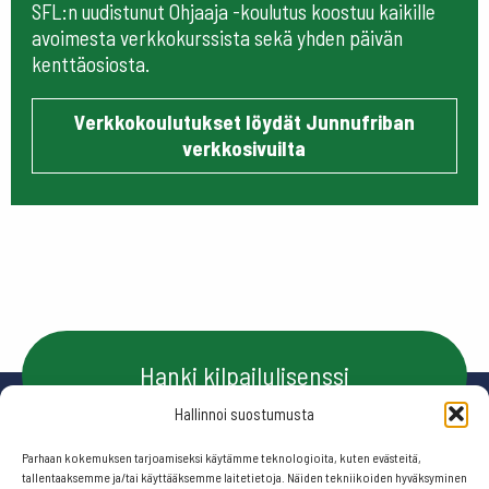
SFL:n uudistunut Ohjaaja -koulutus koostuu kaikille
avoimesta verkkokurssista sekä yhden päivän
kenttäosiosta.
Verkkokoulutukset löydät Junnufriban
verkkosivuilta
Hanki kilpailulisenssi
Hallinnoi suostumusta
Parhaan kokemuksen tarjoamiseksi käytämme teknologioita, kuten evästeitä,
Ota yhteyttä
tallentaaksemme ja/tai käyttääksemme laitetietoja. Näiden tekniikoiden hyväksyminen