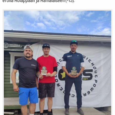
erolla Holappaan ja Hämäläiseen (-13).