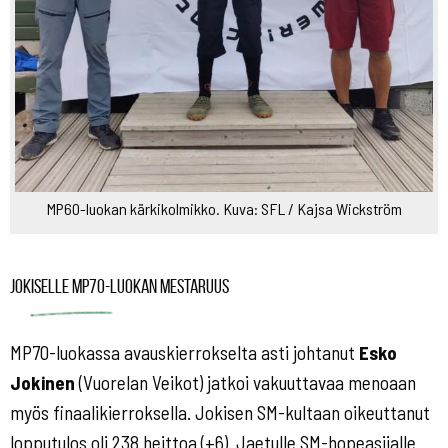
MP60-luokan kärkikolmikko. Kuva: SFL / Kajsa Wickström
Jokiselle MP70-luokan mestaruus
MP70-luokassa avauskierrokselta asti johtanut
Esko
Jokinen
(Vuorelan Veikot) jatkoi vakuuttavaa menoaan
myös finaalikierroksella. Jokisen SM-kultaan oikeuttanut
lopputulos oli 238 heittoa (+6). Jaetulle SM-hopeasijalle