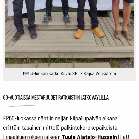
MP50-luokan kärki. Kuva: SFL / Kajsa Wickström
60-vuotiaissa mestaruudet ratkaistiin jatkoväylillä
FP60-luokassa nähtiin neljän kilpailupäivän aikana
erittäin tasainen mittelö palkintokorokepaikoista.
Finaalikierroksen jälkeen
Tuula Alatalo-Hussein
(HaU