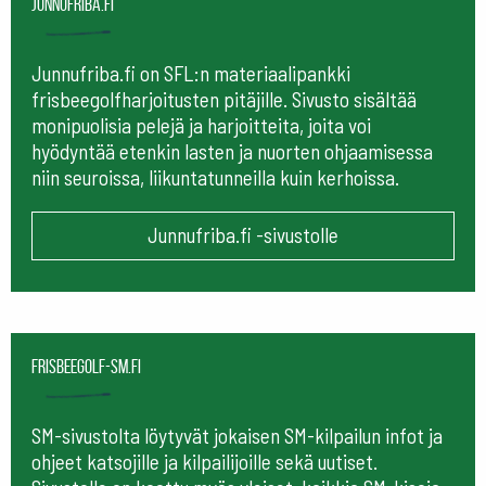
Junnufriba.fi
Junnufriba.fi on SFL:n materiaalipankki
frisbeegolfharjoitusten pitäjille. Sivusto sisältää
monipuolisia pelejä ja harjoitteita, joita voi
hyödyntää etenkin lasten ja nuorten ohjaamisessa
niin seuroissa, liikuntatunneilla kuin kerhoissa.
Junnufriba.fi -sivustolle
frisbeegolf-sm.fi
SM-sivustolta löytyvät jokaisen SM-kilpailun infot ja
ohjeet katsojille ja kilpailijoille sekä uutiset.