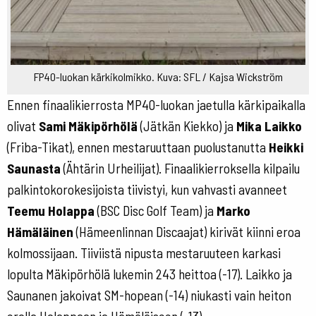
FP40-luokan kärkikolmikko. Kuva: SFL / Kajsa Wickström
Ennen finaalikierrosta MP40-luokan jaetulla kärkipaikalla
olivat
Sami Mäkipörhölä
(Jätkän Kiekko) ja
Mika Laikko
(Friba-Tikat), ennen mestaruuttaan puolustanutta
Heikki
Saunasta
(Ähtärin Urheilijat). Finaalikierroksella kilpailu
palkintokorokesijoista tiivistyi, kun vahvasti avanneet
Teemu Holappa
(BSC Disc Golf Team) ja
Marko
Hämäläinen
(Hämeenlinnan Discaajat) kirivät kiinni eroa
kolmossijaan. Tiiviistä nipusta mestaruuteen karkasi
lopulta Mäkipörhölä lukemin 243 heittoa (-17). Laikko ja
Saunanen jakoivat SM-hopean (-14) niukasti vain heiton