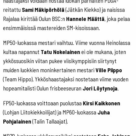
haastajaksi voidaan nostaa luokan parhaiten PDGA-
reitattu
Sami Mäkipörhölä
(Jätkän Kiekko) ja naisissa
Rajalaa kirittää Oulun BSC:n
Hannele Määttä
, joka pelaa
ensimmäisissä mastereiden SM-kisoissaan.
MP50-luokassa mestari vaihtuu. Viime vuonna Heinolassa
kultaa napannut
Tatu Nokelainen
ei ole mukana, joten
ykkössuosikin viitan pukee viisikymppisiin siirtynyt
muiden luokkien moninkertainen mestari
Ville Piippo
(Team Hippo). Ykköshaastajaksi nostetaan viime vuoden
hopeamitalisti Oulun frisbeeseuran
Jori Löytynoja
.
FP50-luokassa voittoaan puolustaa
Kirsi Kaikkonen
(Lohjan Liitokiekkoilijat) ja MP60-luokassa
Juha
Pohjalainen
(Talin Tallaajat).