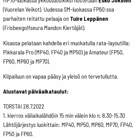
MP70-luokassa ykkössuosikiksi nostetaan
Esko Jokinen
(Vuorelan Veikot). Uudessa SM-luokassa FP60:ssa
parhaiten reitattu pelaaja on
Tuire Leppänen
(Frisbeegolfseura Mandon Kiertäjät).
Kisassa pelataan kahdella eri muokatulla rata-layoutilla:
Pikkarala Pro (MP40, FP40 ja MP50) ja Amateur (FP50,
FP60, MP60 ja MP70).
Kilpailuun on vapaa pääsy ja yleisö on tervetullutta.
Alustavat päiväaikataulut:
TORSTAI 28.7.2022
1. kierros väliaikalähdöin 15 min välein klo n. 8.30-15.30
Lähtöjärjestys luokittain: MP40, MP50, MP60, MP70, FP40,
FP50 ja FP60.