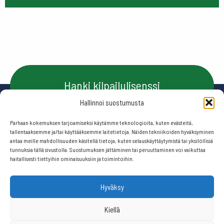
Hanki kilpailulisenssi
Hallinnoi suostumusta
Parhaan kokemuksen tarjoamiseksi käytämme teknologioita, kuten evästeitä,
Ota yhteyttä
tallentaaksemme ja/tai käyttääksemme laitetietoja. Näiden tekniikoiden hyväksyminen
antaa meille mahdollisuuden käsitellä tietoja, kuten selauskäyttäytymistä tai yksilöllisiä
tunnuksia tällä sivustolla. Suostumuksen jättäminen tai peruuttaminen voi vaikuttaa
haitallisesti tiettyihin ominaisuuksiin ja toimintoihin.
Seuraa meitä:
Hyväksy
© 2026 Suomen frisbeegolfliitto.
Kiellä