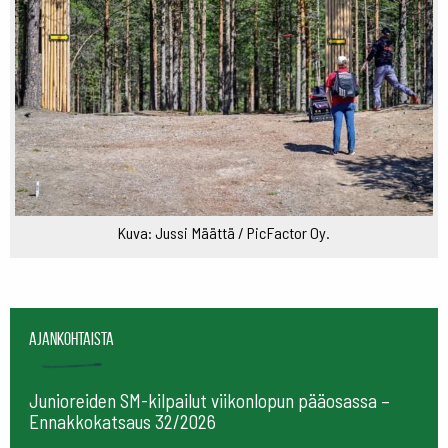
Kuva: Jussi Määttä / PicFactor Oy.
Ajankohtaista
Junioreiden SM-kilpailut viikonlopun pääosassa –
Ennakkokatsaus 32/2026