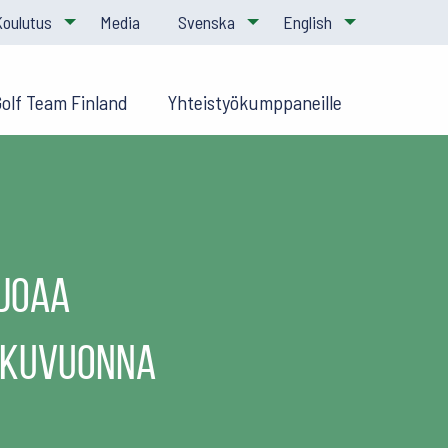
Koulutus
Media
Svenska
English
Golf Team Finland
Yhteistyökumppaneille
rjoaa
lukuvuonna