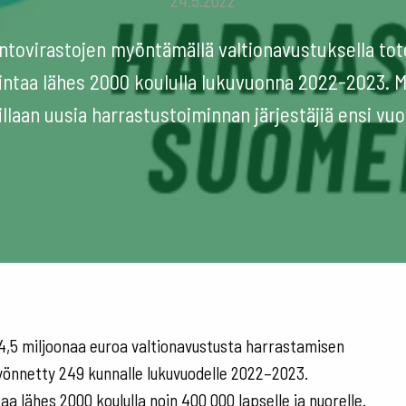
24.5.2022
intovirastojen myöntämällä valtionavustuksella to
ntaa lähes 2000 koululla lukuvuonna 2022-2023. M
illaan uusia harrastustoiminnan järjestäjiä ensi vuo
4,5 miljoonaa euroa valtionavustusta harrastamisen
önnetty 249 kunnalle lukuvuodelle 2022–2023.
a lähes 2000 koululla noin 400 000 lapselle ja nuorelle.