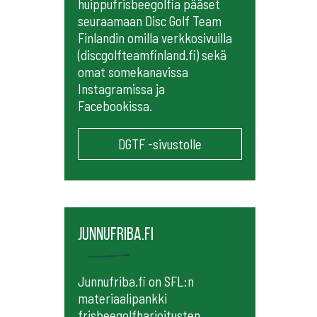
huippufrisbeegolfia pääset
seuraamaan
Disc Golf Team
Finlandin omilla verkkosivuilla
(discgolfteamfinland.fi) sekä
omat somekanavissa
Instagramissa ja
Facebookissa.
DGTF -sivustolle
Junnufriba.fi
Junnufriba.fi on SFL:n
materiaalipankki
frisbeegolfharjoitusten