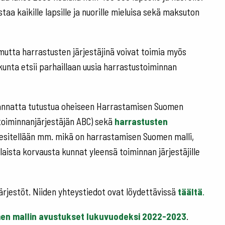
a kaikille lapsille ja nuorille mieluisa sekä maksuton
 mutta harrastusten järjestäjinä voivat toimia myös
kunta etsii parhaillaan uusia harrastustoiminnan
kannatta tutustua oheiseen Harrastamisen Suomen
toiminnanjärjestäjän ABC) sekä
harrastusten
esitellään mm. mikä on harrastamisen Suomen malli,
aista korvausta kunnat yleensä toiminnan järjestäjille
järjestöt. Niiden yhteystiedot ovat löydettävissä
täältä
.
men mallin avustukset lukuvuodeksi 2022-2023
.