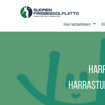
Harrastaminen
K
Harr
harrastuk