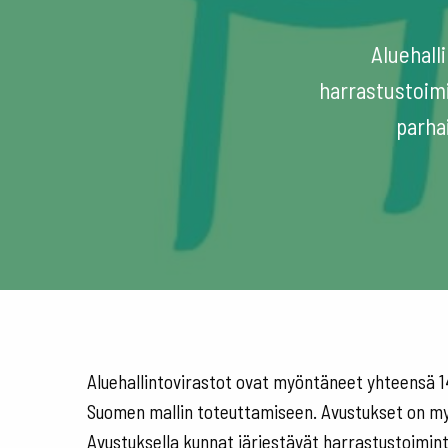
Aluehall
harrastustoimi
parha
Aluehallintovirastot ovat myöntäneet yhteensä 1
Suomen mallin toteuttamiseen. Avustukset on my
Avustuksella kunnat järjestävät harrastustoiminta