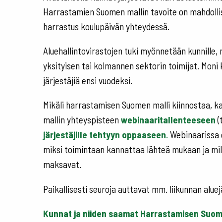
Harrastamien Suomen mallin tavoite on mahdollista
harrastus koulupäivän yhteydessä.
Aluehallintovirastojen tuki myönnetään kunnille,
yksityisen tai kolmannen sektorin toimijat. Moni 
järjestäjiä ensi vuodeksi.
Mikäli harrastamisen Suomen malli kiinnostaa, 
mallin yhteyspisteen
webinaaritallenteeseen
(
järjestäjille tehtyyn oppaaseen
.
Webinaarissa 
miksi toimintaan kannattaa lähteä mukaan ja mill
maksavat.
Paikallisesti seuroja auttavat mm. liikunnan alue
Kunnat ja niiden saamat Harrastamisen Suo