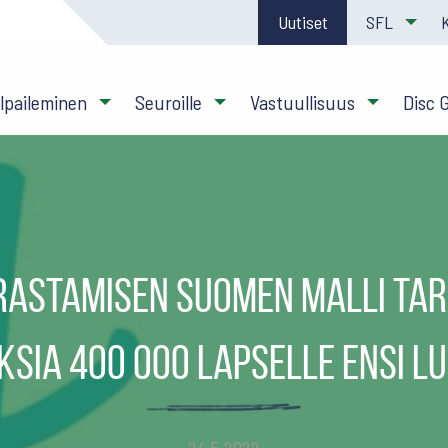
Uutiset
SFL
ilpaileminen
Seuroille
Vastuullisuus
Disc 
astamisen Suomen malli ta
sia 400 000 lapselle ensi 