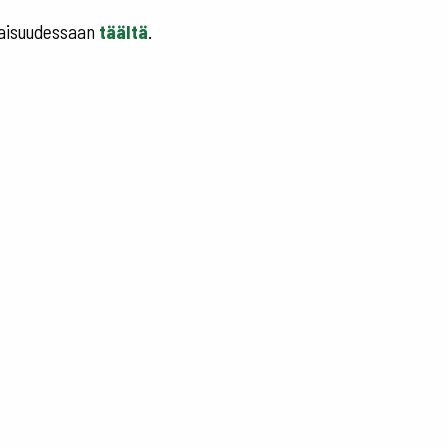
naisuudessaan
täältä
.