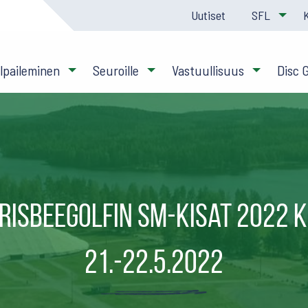
Uutiset
SFL
ilpaileminen
Seuroille
Vastuullisuus
Disc 
risbeegolfin SM-kisat 2022 
21.-22.5.2022