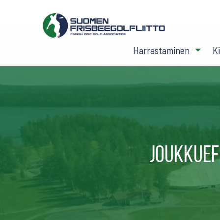
Harrastaminen
K
Joukkuef