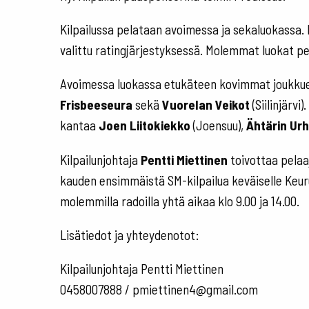
Kilpailussa pelataan avoimessa ja sekaluokassa. 
valittu ratingjärjestyksessä. Molemmat luokat pe
Avoimessa luokassa etukäteen kovimmat joukku
Frisbeeseura
sekä
Vuorelan Veikot
(Siilinjärv
kantaa
Joen Liitokiekko
(Joensuu),
Ähtärin Urhe
Kilpailunjohtaja
Pentti Miettinen
toivottaa pelaaj
kauden ensimmäistä SM-kilpailua keväiselle Keur
molemmilla radoilla yhtä aikaa klo 9.00 ja 14.00.
Lisätiedot ja yhteydenotot:
Kilpailunjohtaja Pentti Miettinen
0458007888 / pmiettinen4@gmail.com