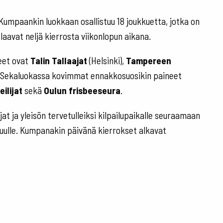
Kumpaankin luokkaan osallistuu 18 joukkuetta, jotka on
laavat neljä kierrosta viikonlopun aikana.
eet ovat
Talin Tallaajat
(Helsinki),
Tampereen
i). Sekaluokassa kovimmat ennakkosuosikin paineet
ilijat
sekä
Oulun frisbeeseura
.
at ja yleisön tervetulleiksi kilpailupaikalle seuraamaan
uulle. Kumpanakin päivänä kierrokset alkavat