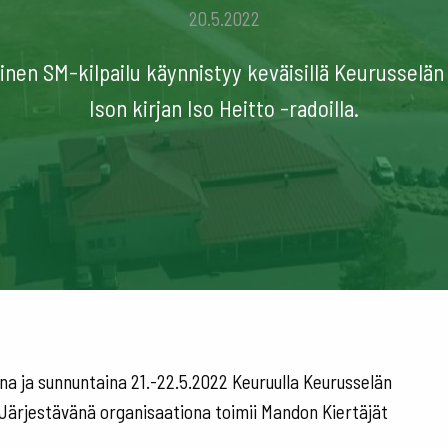
20.5.2022
en SM-kilpailu käynnistyy keväisillä Keurusselän 
Ison kirjan Iso Heitto -radoilla.
na ja sunnuntaina 21.-22.5.2022 Keuruulla Keurusselän
a. Järjestävänä organisaationa toimii Mandon Kiertäjät