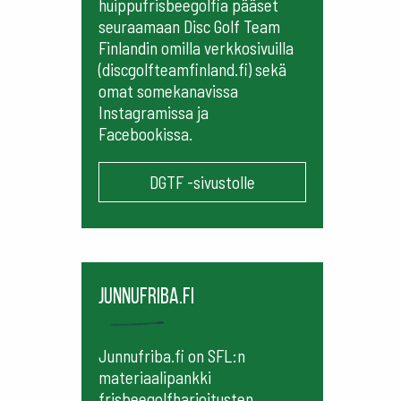
huippufrisbeegolfia pääset
seuraamaan
Disc Golf Team
Finlandin omilla verkkosivuilla
(discgolfteamfinland.fi) sekä
omat somekanavissa
Instagramissa ja
Facebookissa.
DGTF -sivustolle
Junnufriba.fi
Junnufriba.fi on SFL:n
materiaalipankki
frisbeegolfharjoitusten