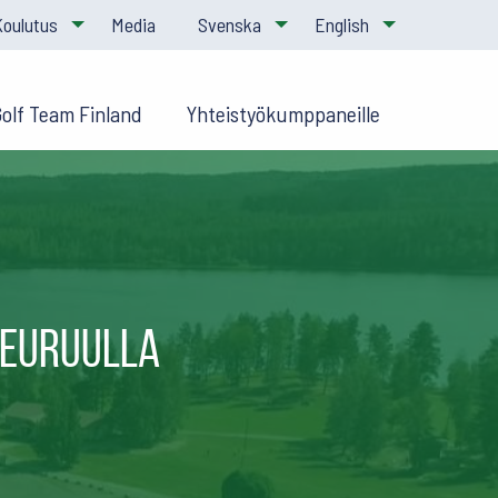
Koulutus
Media
Svenska
English
Golf Team Finland
Yhteistyökumppaneille
Keuruulla