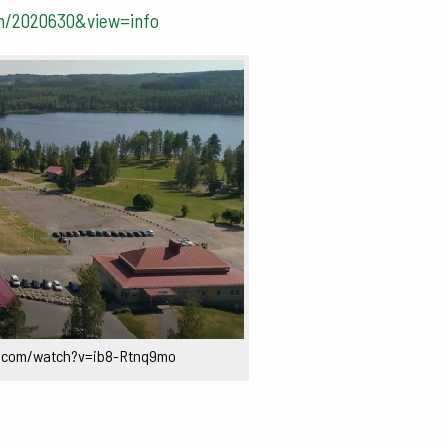
om/2020630&view=info
be.com/watch?v=ib8-Rtnq9mo