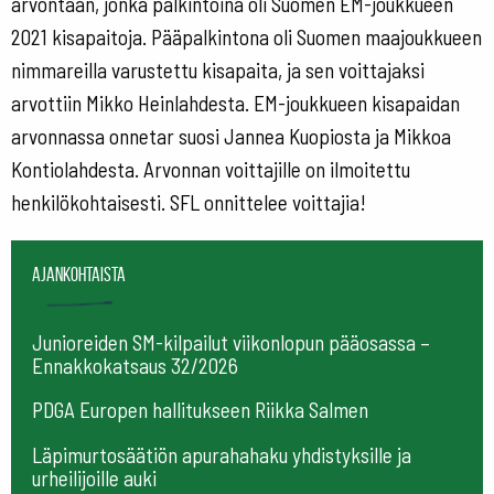
arvontaan, jonka palkintoina oli Suomen EM-joukkueen
2021 kisapaitoja. Pääpalkintona oli Suomen maajoukkueen
nimmareilla varustettu kisapaita, ja sen voittajaksi
arvottiin Mikko Heinlahdesta. EM-joukkueen kisapaidan
arvonnassa onnetar suosi Jannea Kuopiosta ja Mikkoa
Kontiolahdesta. Arvonnan voittajille on ilmoitettu
henkilökohtaisesti. SFL onnittelee voittajia!
Ajankohtaista
Junioreiden SM-kilpailut viikonlopun pääosassa –
Ennakkokatsaus 32/2026
PDGA Europen hallitukseen Riikka Salmen
Läpimurtosäätiön apurahahaku yhdistyksille ja
urheilijoille auki