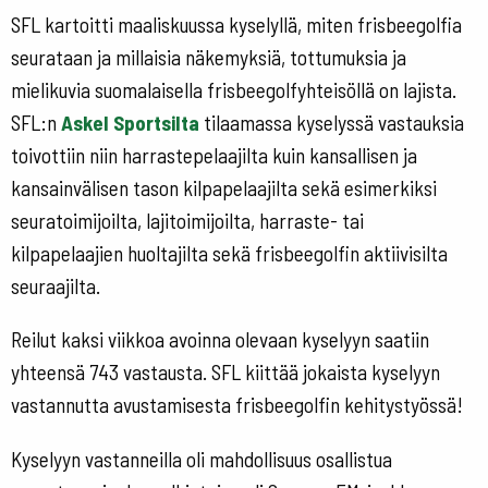
SFL kartoitti maaliskuussa kyselyllä, miten frisbeegolfia
seurataan ja millaisia näkemyksiä, tottumuksia ja
mielikuvia suomalaisella frisbeegolfyhteisöllä on lajista.
SFL:n
Askel Sportsilta
tilaamassa kyselyssä vastauksia
toivottiin niin harrastepelaajilta kuin kansallisen ja
kansainvälisen tason kilpapelaajilta sekä esimerkiksi
seuratoimijoilta, lajitoimijoilta, harraste- tai
kilpapelaajien huoltajilta sekä frisbeegolfin aktiivisilta
seuraajilta.
Reilut kaksi viikkoa avoinna olevaan kyselyyn saatiin
yhteensä 743 vastausta. SFL kiittää jokaista kyselyyn
vastannutta avustamisesta frisbeegolfin kehitystyössä!
Kyselyyn vastanneilla oli mahdollisuus osallistua