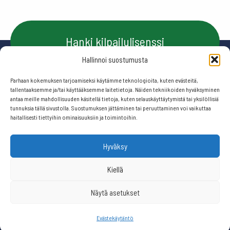
Hanki kilpailulisenssi
Hallinnoi suostumusta
Parhaan kokemuksen tarjoamiseksi käytämme teknologioita, kuten evästeitä,
Ota yhteyttä
tallentaaksemme ja/tai käyttääksemme laitetietoja. Näiden tekniikoiden hyväksyminen
antaa meille mahdollisuuden käsitellä tietoja, kuten selauskäyttäytymistä tai yksilöllisiä
tunnuksia tällä sivustolla. Suostumuksen jättäminen tai peruuttaminen voi vaikuttaa
haitallisesti tiettyihin ominaisuuksiin ja toimintoihin.
Seuraa meitä:
Hyväksy
© 2026 Suomen frisbeegolfliitto.
Kiellä
Näytä asetukset
Website by
506 ikkunaa
Evästekäytäntö