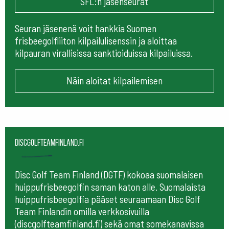
SFL:n jäsenseurat
Seuran jäsenenä voit hankkia Suomen
frisbeegolfliiton kilpailulisenssin ja aloittaa
kilpauran virallisissa sanktioiduissa kilpailuissa.
Näin aloitat kilpailemisen
Discgolfteamfinland.fi
Disc Golf Team Finland (DGTF) kokoaa suomalaisen
huippufrisbeegolfin saman katon alle. Suomalaista
huippufrisbeegolfia pääset seuraamaan
Disc Golf
Team Finlandin omilla verkkosivuilla
(discgolfteamfinland.fi) sekä omat somekanavissa