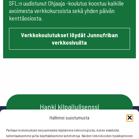
SFL:n uudistunut Ohjaaja -koulutus koostuu kaikille
avoimesta verkkokurssista sekä yhden päivän
kenttäosiosta.
Verkkokoulutukset löydät Junnufriban
verkkosivuilta
Hanki kilpailulisenssi
Hallinnoi suostumusta
Parhaan kokemuksen tarjoamiseksi käytämme teknologioita, kuten evästeitä,
Ota yhteyttä
tallentaaksemme ja/tai käyttääksemme laitetietoja. Näiden tekniikoiden hyväksyminen