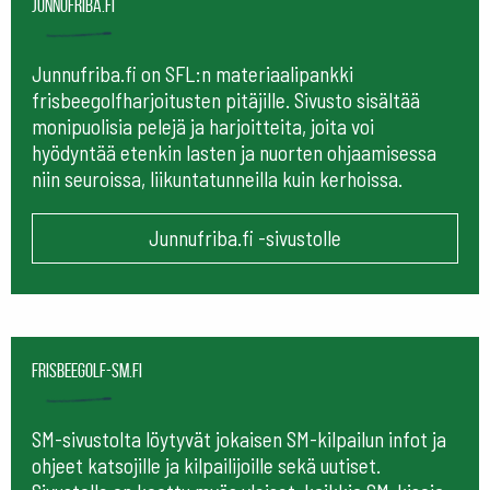
Junnufriba.fi
Junnufriba.fi on SFL:n materiaalipankki
frisbeegolfharjoitusten pitäjille. Sivusto sisältää
monipuolisia pelejä ja harjoitteita, joita voi
hyödyntää etenkin lasten ja nuorten ohjaamisessa
niin seuroissa, liikuntatunneilla kuin kerhoissa.
Junnufriba.fi -sivustolle
frisbeegolf-sm.fi
SM-sivustolta löytyvät jokaisen SM-kilpailun infot ja
ohjeet katsojille ja kilpailijoille sekä uutiset.