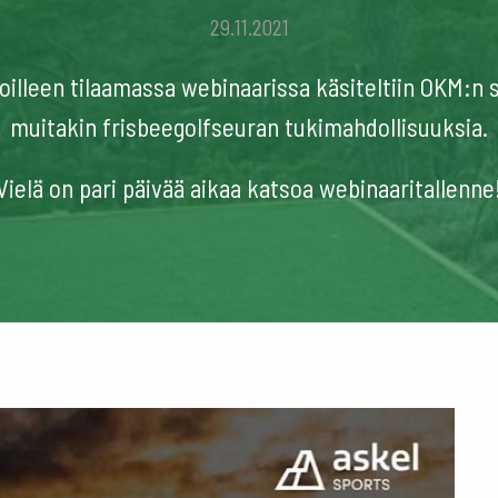
29.11.2021
illeen tilaamassa webinaarissa käsiteltiin OKM:n 
muitakin frisbeegolfseuran tukimahdollisuuksia.
Vielä on pari päivää aikaa katsoa webinaaritallenne