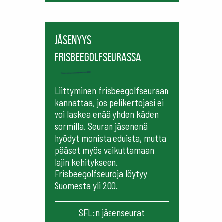
Jäsenyys
frisbeegolfseurassa
Liittyminen frisbeegolfseuraan
kannattaa, jos pelikertojasi ei
voi laskea enää yhden käden
sormilla. Seuran jäsenenä
hyödyt monista eduista, mutta
pääset myös vaikuttamaan
lajin kehitykseen.
Frisbeegolfseuroja löytyy
Suomesta yli 200.
SFL:n jäsenseurat