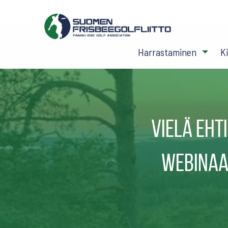
Harrastaminen
K
Vielä eht
webinaar