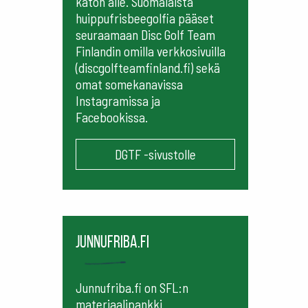
katon alle. Suomalaista
huippufrisbeegolfia pääset
seuraamaan
Disc Golf Team
Finlandin omilla verkkosivuilla
(discgolfteamfinland.fi) sekä
omat somekanavissa
Instagramissa ja
Facebookissa.
DGTF -sivustolle
Junnufriba.fi
Junnufriba.fi on SFL:n
materiaalipankki