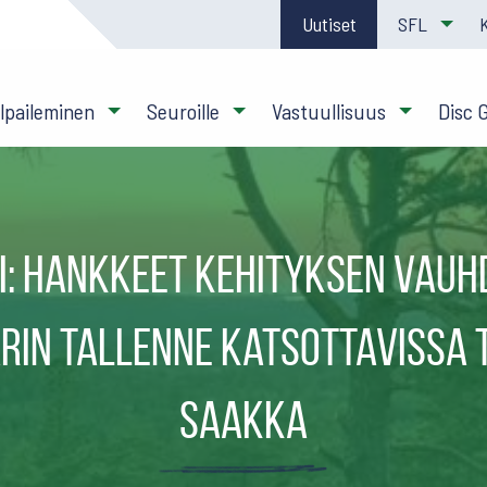
Uutiset
SFL
ilpaileminen
Seuroille
Vastuullisuus
Disc 
ii: Hankkeet kehityksen vauhd
in tallenne katsottavissa t
saakka