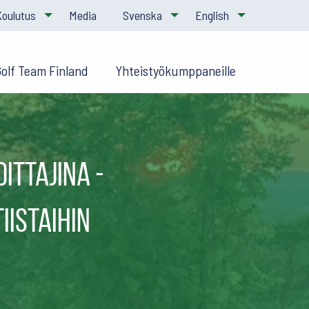
Koulutus
Media
Svenska
English
Golf Team Finland
Yhteistyökumppaneille
ittajina -
iistaihin