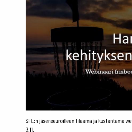
SFL:n jäsenseuroilleen tilaama ja kustantama web
3.11.