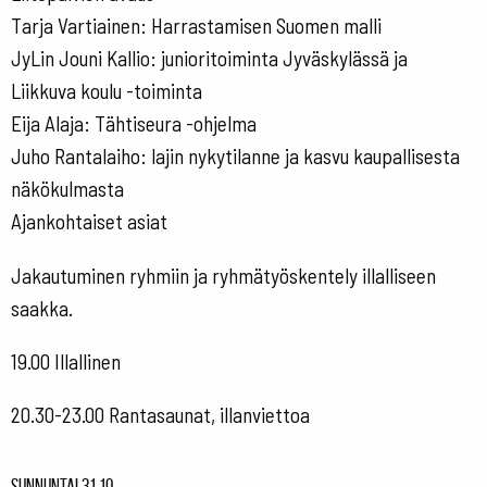
Tarja Vartiainen: Harrastamisen Suomen malli
JyLin Jouni Kallio: junioritoiminta Jyväskylässä ja
Liikkuva koulu -toiminta
Eija Alaja: Tähtiseura -ohjelma
Juho Rantalaiho: lajin nykytilanne ja kasvu kaupallisesta
näkökulmasta
Ajankohtaiset asiat
Jakautuminen ryhmiin ja ryhmätyöskentely illalliseen
saakka.
19.00 Illallinen
20.30-23.00 Rantasaunat, illanviettoa
Sunnuntai 31.10.