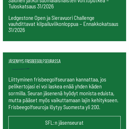
Salonen jatkoi suomalaisnaisten voittoputkea –
Tuloskatsaus 31/2026
Ledgestone Open ja Sieravuori Challenge
vauhdittavat kilpailuviikonloppua – Ennakkokatsaus
31/2026
Jäsenyys frisbeegolfseurassa
Liittyminen frisbeegolfseuraan kannattaa, jos
pelikertojasi ei voi laskea enää yhden käden
sormilla. Seuran jäsenenä hyödyt monista eduista,
mutta pääset myös vaikuttamaan lajin kehitykseen.
Frisbeegolfseuroja löytyy Suomesta yli 200.
SFL:n jäsenseurat