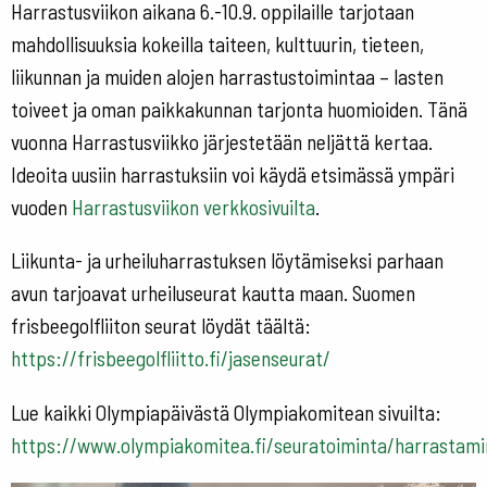
Harrastusviikon aikana 6.-10.9. oppilaille tarjotaan
mahdollisuuksia kokeilla taiteen, kulttuurin, tieteen,
liikunnan ja muiden alojen harrastustoimintaa – lasten
toiveet ja oman paikkakunnan tarjonta huomioiden. Tänä
vuonna Harrastusviikko järjestetään neljättä kertaa.
Ideoita uusiin harrastuksiin voi käydä etsimässä ympäri
vuoden
Harrastusviikon verkkosivuilta
.
Liikunta- ja urheiluharrastuksen löytämiseksi parhaan
avun tarjoavat urheiluseurat kautta maan. Suomen
frisbeegolfliiton seurat löydät täältä:
https://frisbeegolfliitto.fi/jasenseurat/
Lue kaikki Olympiapäivästä Olympiakomitean sivuilta:
https://www.olympiakomitea.fi/seuratoiminta/harrastam