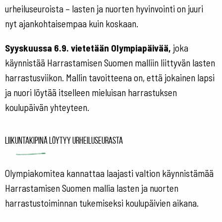
urheiluseuroista – lasten ja nuorten hyvinvointi on juuri
nyt ajankohtaisempaa kuin koskaan.
Syyskuussa 6.9. vietetään Olympiapäivää,
joka
käynnistää Harrastamisen Suomen malliin liittyvän lasten
harrastusviikon. Mallin tavoitteena on, että jokainen lapsi
ja nuori löytää itselleen mieluisan harrastuksen
koulupäivän yhteyteen.
Liikuntakipinä löytyy urheiluseurasta
Olympiakomitea kannattaa laajasti valtion käynnistämää
Harrastamisen Suomen mallia lasten ja nuorten
harrastustoiminnan tukemiseksi koulupäivien aikana.