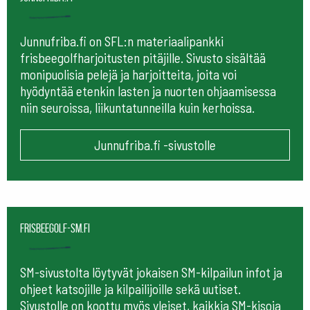
Junnufriba.fi on SFL:n materiaalipankki
frisbeegolfharjoitusten pitäjille. Sivusto sisältää
monipuolisia pelejä ja harjoitteita, joita voi
hyödyntää etenkin lasten ja nuorten ohjaamisessa
niin seuroissa, liikuntatunneilla kuin kerhoissa.
Junnufriba.fi -sivustolle
frisbeegolf-sm.fi
SM-sivustolta löytyvät jokaisen SM-kilpailun infot ja
ohjeet katsojille ja kilpailijoille sekä uutiset.
Sivustolle on koottu myös yleiset, kaikkia SM-kisoja