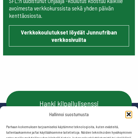
SFL:n uudistunut Ohjaaja -koulutus koostuu kaikille
avoimesta verkkokurssista sekä yhden päivän
kenttäosiosta.
Verkkokoulutukset löydät Junnufriban
verkkosivuilta
Hanki kilpailulisenssi
Hallinnoi suostumusta
Parhaan kokemuksen tarjoamiseksi käytämme teknologioita, kuten evästeitä,
Ota yhteyttä
tallentaaksemme ja/tai käyttääksemme laitetietoja. Näiden tekniikoiden hyväksyminen
antaa meille mahdollisuuden käsitellä tietoja, kuten selauskäyttäytymistä tai yksilöllisiä