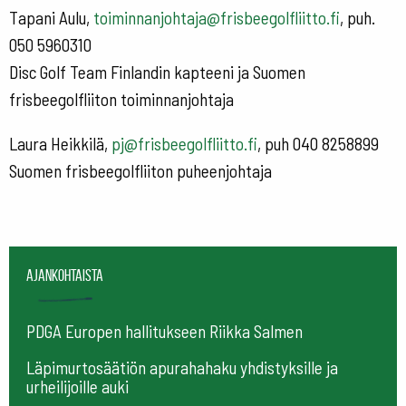
Tapani Aulu,
toiminnanjohtaja@frisbeegolfliitto.fi
, puh.
050 5960310
Disc Golf Team Finlandin kapteeni ja Suomen
frisbeegolfliiton toiminnanjohtaja
Laura Heikkilä,
pj@frisbeegolfliitto.fi
, puh 040 8258899
Suomen frisbeegolfliiton puheenjohtaja
Ajankohtaista
PDGA Europen hallitukseen Riikka Salmen
Läpimurtosäätiön apurahahaku yhdistyksille ja
urheilijoille auki