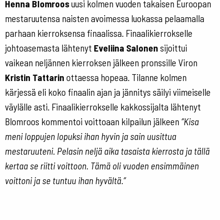
Henna Blomroos
uusi kolmen vuoden takaisen Euroopan
mestaruutensa naisten avoimessa luokassa pelaamalla
parhaan kierroksensa finaalissa. Finaalikierrokselle
johtoasemasta lähtenyt
Eveliina Salonen
sijoittui
vaikean neljännen kierroksen jälkeen pronssille Viron
Kristin Tattarin
ottaessa hopeaa. Tilanne kolmen
kärjessä eli koko finaalin ajan ja jännitys säilyi viimeiselle
väylälle asti. Finaalikierrokselle kakkossijalta lähtenyt
Blomroos kommentoi voittoaan kilpailun jälkeen
”Kisa
meni loppujen lopuksi ihan hyvin ja sain uusittua
mestaruuteni. Pelasin neljä aika tasaista kierrosta ja tällä
kertaa se riitti voittoon. Tämä oli vuoden ensimmäinen
voittoni ja se tuntuu ihan hyvältä.”