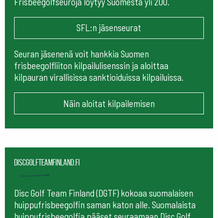
Frisbeegolfseuroja löytyy Suomesta yli 200.
SFL:n jäsenseurat
Seuran jäsenenä voit hankkia Suomen
frisbeegolfliiton kilpailulisenssin ja aloittaa
kilpauran virallisissa sanktioiduissa kilpailuissa.
Näin aloitat kilpailemisen
Discgolfteamfinland.fi
Disc Golf Team Finland (DGTF) kokoaa suomalaisen
huippufrisbeegolfin saman katon alle. Suomalaista
huippufrisbeegolfia pääset seuraamaan
Disc Golf