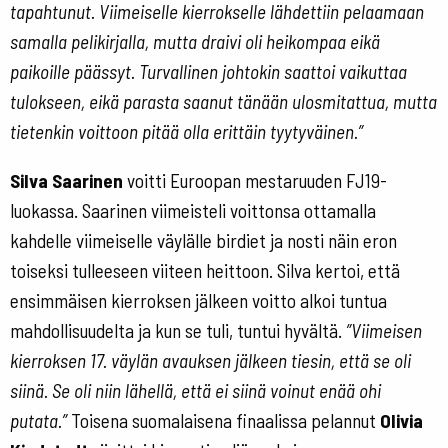
tapahtunut. Viimeiselle kierrokselle lähdettiin pelaamaan
samalla pelikirjalla, mutta draivi oli heikompaa eikä
paikoille päässyt. Turvallinen johtokin saattoi vaikuttaa
tulokseen, eikä parasta saanut tänään ulosmitattua, mutta
tietenkin voittoon pitää olla erittäin tyytyväinen.”
Silva Saarinen
voitti Euroopan mestaruuden FJ19-
luokassa. Saarinen viimeisteli voittonsa ottamalla
kahdelle viimeiselle väylälle birdiet ja nosti näin eron
toiseksi tulleeseen viiteen heittoon. Silva kertoi, että
ensimmäisen kierroksen jälkeen voitto alkoi tuntua
mahdollisuudelta ja kun se tuli, tuntui hyvältä.
”Viimeisen
kierroksen 17. väylän avauksen jälkeen tiesin, että se oli
siinä. Se oli niin lähellä, että ei siinä voinut enää ohi
putata.”
Toisena suomalaisena finaalissa pelannut
Olivia