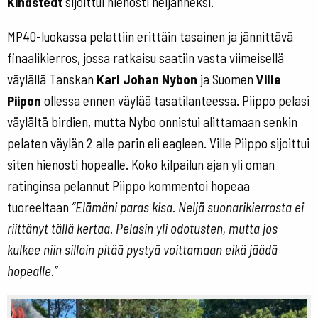
Kindstedt
sijoittui hienosti neljänneksi.
MP40-luokassa pelattiin erittäin tasainen ja jännittävä
finaalikierros, jossa ratkaisu saatiin vasta viimeisellä
väylällä Tanskan
Karl Johan Nybon
ja Suomen
Ville
Piipon
ollessa ennen väylää tasatilanteessa. Piippo pelasi
väylältä birdien, mutta Nybo onnistui alittamaan senkin
pelaten väylän 2 alle parin eli eagleen. Ville Piippo sijoittui
siten hienosti hopealle. Koko kilpailun ajan yli oman
ratinginsa pelannut Piippo kommentoi hopeaa
tuoreeltaan
”Elämäni paras kisa. Neljä suonarikierrosta ei
riittänyt tällä kertaa. Pelasin yli odotusten, mutta jos
kulkee niin silloin pitää pystyä voittamaan eikä jäädä
hopealle.”