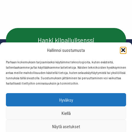
Hanki kilpailulisenssi
Hallinnoi suostumusta
Parhaan kokemuksen tarjoamiseksi käytämme teknologioita, kuten evästeitä,
Ota yhteyttä
tallentaaksemme ja/tai käyttääksemme laitetietoja. Näiden tekniikoiden hyväksyminen
antaa meille mahdollisuuden käsitellä tietoja, kuten selauskäyttäytymistä tai yksilöllisiä
tunnuksia tällä sivustolla. Suostumuksen jättäminen tai peruuttaminen voi vaikuttaa
haitallisesti tiettyihin ominaisuuksiin ja toimintoihin.
Seuraa meitä:
Hyväksy
© 2026 Suomen frisbeegolfliitto.
Kiellä
Näytä asetukset
Website by
506 ikkunaa