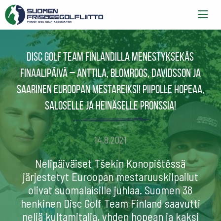
Disc Golf Team Finlandilla menestyksekäs
finaalipäivä – Anttila, Blomroos, Davidsson ja
Saarinen Euroopan mestareiksi! Piipolle hopeaa,
Saloselle ja Heinäselle pronssia!
14.8.2021
Nelipäiväiset Tšekin Konopištěssä
järjestetyt Euroopan mestaruuskilpailut
olivat suomalaisille juhlaa. Suomen 38
henkinen Disc Golf Team Finland saavutti
neljä kultamitalia, yhden hopean ja kaksi