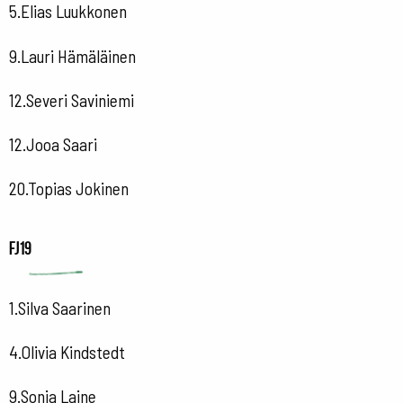
5.Elias Luukkonen
9.Lauri Hämäläinen
12.Severi Saviniemi
12.Jooa Saari
20.Topias Jokinen
FJ19
1.Silva Saarinen
4.Olivia Kindstedt
9.Sonja Laine