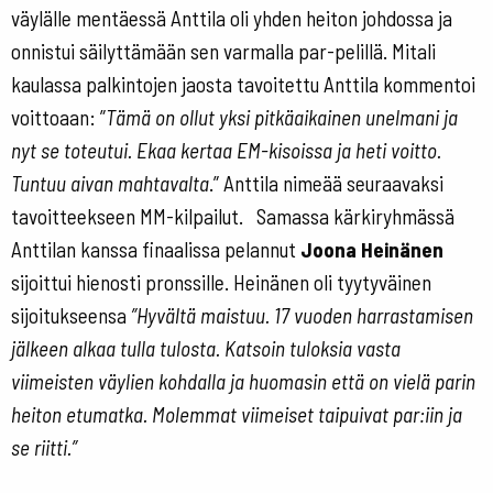
väylälle mentäessä Anttila oli yhden heiton johdossa ja
onnistui säilyttämään sen varmalla par-pelillä. Mitali
kaulassa palkintojen jaosta tavoitettu Anttila kommentoi
voittoaan: ”
Tämä on ollut yksi pitkäaikainen unelmani ja
nyt se toteutui. Ekaa kertaa EM-kisoissa ja heti voitto.
Tuntuu aivan mahtavalta
.” Anttila nimeää seuraavaksi
tavoitteekseen MM-kilpailut. Samassa kärkiryhmässä
Anttilan kanssa finaalissa pelannut
Joona Heinänen
sijoittui hienosti pronssille. Heinänen oli tyytyväinen
sijoitukseensa
”Hyvältä maistuu. 17 vuoden harrastamisen
jälkeen alkaa tulla tulosta. Katsoin tuloksia vasta
viimeisten väylien kohdalla ja huomasin että on vielä parin
heiton etumatka. Molemmat viimeiset taipuivat par:iin ja
se riitti.”