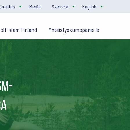
Koulutus
Media
Svenska
English
Golf Team Finland
Yhteistyökumppaneille
SM-
sa