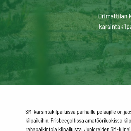
Orimattilan 
karsintakilp
SM-karsintakilpailuissa parhaille pelaajille on ja
kilpailuihin. Frisbeegolfissa amatööriluokissa kil
rahapalkintoja kilpailuista. Junioreiden SM-kilpai