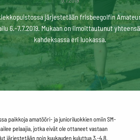
5.7.2019
kiekkopuistossa järjestetään frisbeegolfin Amateu
ailu 6.-7.7.2019. Mukaan on ilmoittautunut yhteensä
kahdeksassa eri luokassa.
ossa paikkoja amatööri- ja junioriluokkien omiin SM-
pailee pelaajia, jotka eivät ole ottaneet vastaan
lut järjestetään noin kuukauden kuluttua 3.-4.8.