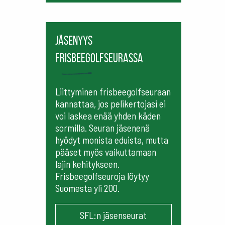
Jäsenyys
frisbeegolfseurassa
Liittyminen frisbeegolfseuraan
kannattaa, jos pelikertojasi ei
voi laskea enää yhden käden
sormilla. Seuran jäsenenä
hyödyt monista eduista, mutta
pääset myös vaikuttamaan
lajin kehitykseen.
Frisbeegolfseuroja löytyy
Suomesta yli 200.
SFL:n jäsenseurat