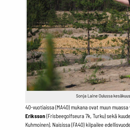
Sonja Laine Oulussa kesäkuus
40-vuotiaissa (MA40) mukana ovat muun muassa v
Eriksson
(Frisbeegolfseura 7k, Turku) sekä kuud
Kuhmoinen). Naisissa (FA40) kilpailee edellisvuo