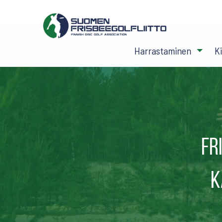
Harrastaminen
K
Fr
k