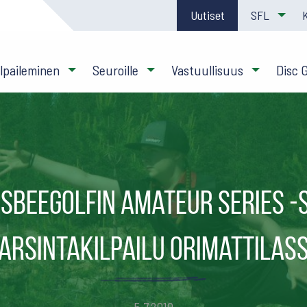
Uutiset
SFL
ilpaileminen
Seuroille
Vastuullisuus
Disc 
isbeegolfin Amateur Series -
arsintakilpailu Orimattilas