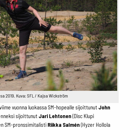
sa 2019. Kuva: SFL / Kajsa Wickström
iime vuonna luokassa SM-hopealle sijoittunut
John
enneksi sijoittunut
Jari Lehtonen
(Disc Klupi
den SM-pronssimitalisti
Riikka Salmén
(Hyzer Hollola