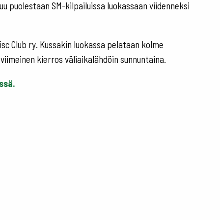
stuu puolestaan SM-kilpailuissa luokassaan viidenneksi
Disc Club ry. Kussakin luokassa pelataan kolme
 viimeinen kierros väliaikalähdöin sunnuntaina.
issä.