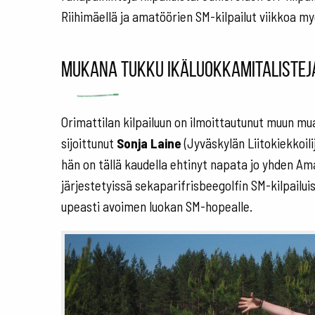
Riihimäellä ja amatöörien SM-kilpailut viikkoa m
Mukana tukku ikäluokkamitalistej
Orimattilan kilpailuun on ilmoittautunut muun m
sijoittunut
Sonja Laine
(Jyväskylän Liitokiekkoilij
hän on tällä kaudella ehtinyt napata jo yhden Am
järjestetyissä sekaparifrisbeegolfin SM-kilpailuis
upeasti avoimen luokan SM-hopealle.