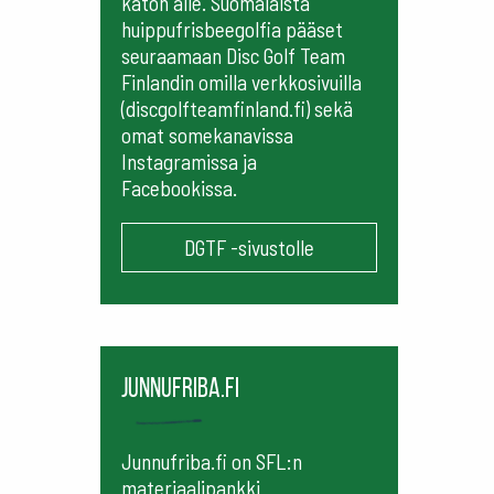
katon alle. Suomalaista
huippufrisbeegolfia pääset
seuraamaan
Disc Golf Team
Finlandin omilla verkkosivuilla
(discgolfteamfinland.fi) sekä
omat somekanavissa
Instagramissa ja
Facebookissa.
DGTF -sivustolle
Junnufriba.fi
Junnufriba.fi on SFL:n
materiaalipankki