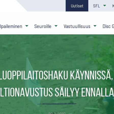
Uutiset
SFL
ilpaileminen
Seuroille
Vastuullisuus
Disc 
luoppilaitoshaku käynnissä, 
ltionavustus säilyy ennall