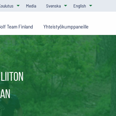
Koulutus
Media
Svenska
English
Golf Team Finland
Yhteistyökumppaneille
liiton
aan