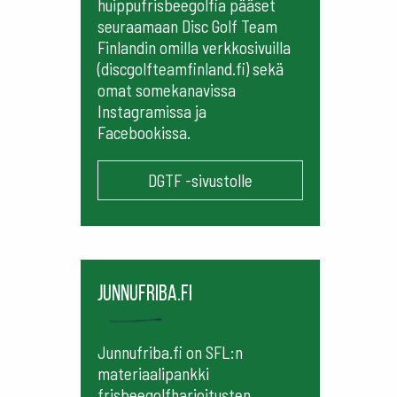
huippufrisbeegolfia pääset
seuraamaan
Disc Golf Team
Finlandin omilla verkkosivuilla
(discgolfteamfinland.fi) sekä
omat somekanavissa
Instagramissa ja
Facebookissa.
DGTF -sivustolle
Junnufriba.fi
Junnufriba.fi on SFL:n
materiaalipankki
frisbeegolfharjoitusten