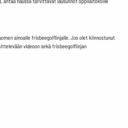
FL antaa haussa tarvittavat lausunnot oppilaitoksille
omen ainoalle frisbeegolflinjalle. Jos olet kiinnostunut
sittelevään videoon sekä frisbeegolflinjan