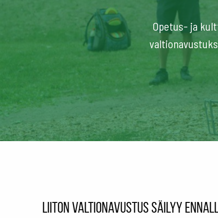
Opetus- ja kult
valtionavustuks
Liiton valtionavustus säilyy enna