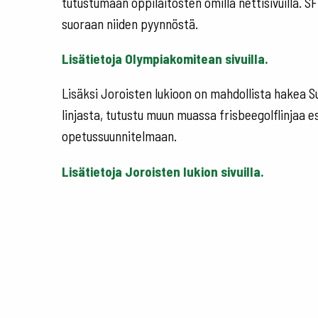
tutustumaan oppilaitosten omilla nettisivuilla. S
suoraan niiden pyynnöstä.
Lisätietoja Olympiakomitean sivuilla.
Lisäksi Joroisten lukioon on mahdollista hakea Su
linjasta, tutustu muun muassa frisbeegolflinjaa e
opetussuunnitelmaan.
Lisätietoja Joroisten lukion sivuilla.