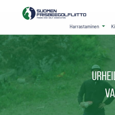
Harrastaminen
K
Urhei
va