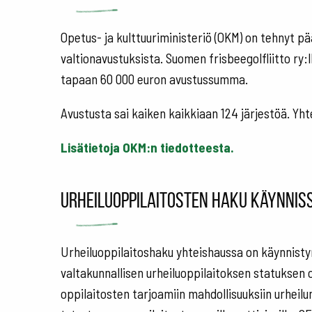
Opetus- ja kulttuuriministeriö (OKM) on tehnyt pä
valtionavustuksista. Suomen frisbeegolfliitto ry
tapaan 60 000 euron avustussumma.
Avustusta sai kaiken kaikkiaan 124 järjestöä. Yh
Lisätietoja OKM:n tiedotteesta.
Urheiluoppilaitosten haku käynniss
Urheiluoppilaitoshaku yhteishaussa on käynnistyn
valtakunnallisen urheiluoppilaitoksen statuksen o
oppilaitosten tarjoamiin mahdollisuuksiin urheil