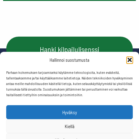
Hanki kilpailulisenssi
Hallinnoi suostumusta
Parhaan kokemuksen tarjoamiseksi käytämme teknologioita, kuten evästeitä,
Ota yhteyttä
tallentaaksemme ja/tai käyttääksemme laitetietoja. Näiden tekniikoiden hyväksyminen
antaa meille mahdollisuuden käsitellä tietoja, kuten selauskäyttäytymistä tai yksilöllisiä
tunnuksia tällä sivustolla. Suostumuksen jättäminen tai peruuttaminen voi vaikuttaa
haitallisesti tiettyihin ominaisuuksiin ja toimintoihin.
Seuraa meitä:
Hyväksy
© 2026 Suomen frisbeegolfliitto.
Kiellä