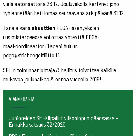
vielä aatonaattona 23.12. Jouluviikolla kertynyt jono
tyhjennetään heti lomaa seuraavana arkipäivänä 31.12.
Tänä aikana
akuuttien
PDGA-jäsenyyksien
uusimistarpeessa voi ottaa yhteyttä PDGA-
maakoordinaattori Tapani Auluun:
pdga@frisbeegolfliitto.fi.
SFL:n toiminnanjohtaja & hallitus toivottaa kaikille
mukavaa joulunaikaa & onnea vuodelle 2019!
Ajankohtaista
Junioreiden SM-kilpailut viikonlopun pääosassa –
Ennakkokatsaus 32/2026