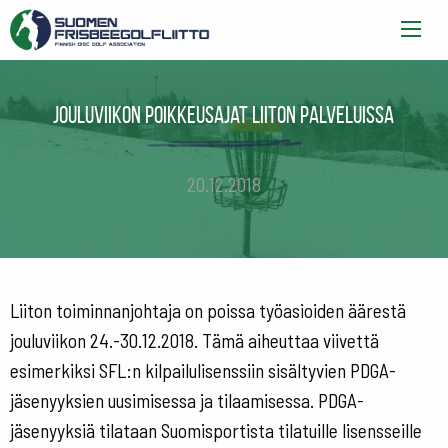
Jouluviikon poikkeusajat liiton palveluissa
20.12.2018
Liiton toiminnanjohtaja on poissa työasioiden äärestä
jouluviikon 24.-30.12.2018. Tämä aiheuttaa viivettä
esimerkiksi SFL:n kilpailulisenssiin sisältyvien PDGA-
jäsenyyksien uusimisessa ja tilaamisessa. PDGA-
jäsenyyksiä tilataan Suomisportista tilatuille lisensseille