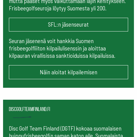
mutta pääset myös vaikuttamaan lajin kehitykseen.
Frisbeegolfseuroja löytyy Suomesta yli 200.
SFL:n jäsenseurat
Seuran jäsenenä voit hankkia Suomen
frisbeegolfliiton kilpailulisenssin ja aloittaa
kilpauran virallisissa sanktioiduissa kilpailuissa.
Näin aloitat kilpailemisen
Discgolfteamfinland.fi
Disc Golf Team Finland (DGTF) kokoaa suomalaisen
huippufrisbeegolfin saman katon alle. Suomalaista