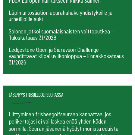
PDGA Europen hallitukseen Riikka Salmen
Läpimurtosäätiön apurahahaku yhdistyksille ja
urheilijoille auki
Salonen jatkoi suomalaisnaisten voittoputkea –
Tuloskatsaus 31/2026
Ledgestone Open ja Sieravuori Challenge
vauhdittavat kilpailuviikonloppua – Ennakkokatsaus
31/2026
Jäsenyys frisbeegolfseurassa
Liittyminen frisbeegolfseuraan kannattaa, jos
pelikertojasi ei voi laskea enää yhden käden
sormilla. Seuran jäsenenä hyödyt monista eduista,