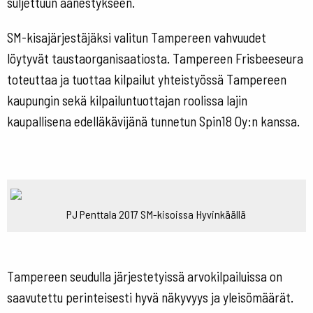
suljettuun äänestykseen.
SM-kisajärjestäjäksi valitun Tampereen vahvuudet
löytyvät taustaorganisaatiosta. Tampereen Frisbeeseura
toteuttaa ja tuottaa kilpailut yhteistyössä Tampereen
kaupungin sekä kilpailuntuottajan roolissa lajin
kaupallisena edelläkävijänä tunnetun Spin18 Oy:n kanssa.
PJ Penttala 2017 SM-kisoissa Hyvinkäällä
Tampereen seudulla järjestetyissä arvokilpailuissa on
saavutettu perinteisesti hyvä näkyvyys ja yleisömäärät.