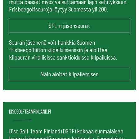
mutta pääset myös vaikuttamaan lajin kehitykseen.
Frisbeegolfseuroja löytyy Suomesta yli 200.
SFL:n jäsenseurat
Seuran jäsenenä voit hankkia Suomen
frisbeegolfliiton kilpailulisenssin ja aloittaa
kilpauran virallisissa sanktioiduissa kilpailuissa.
Näin aloitat kilpailemisen
Discgolfteamfinland.fi
Disc Golf Team Finland (DGTF) kokoaa suomalaisen
huippufrisbeegolfin saman katon alle. Suomalaista