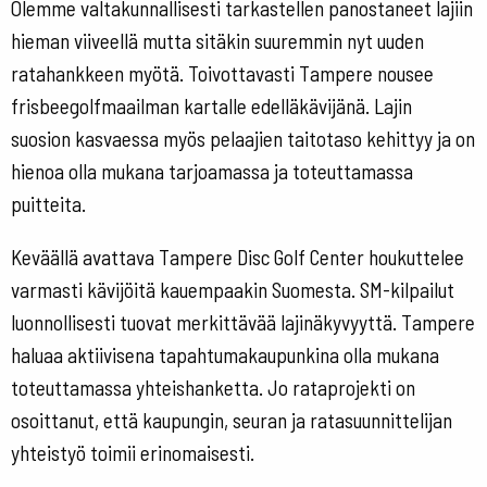
Olemme valtakunnallisesti tarkastellen panostaneet lajiin
hieman viiveellä mutta sitäkin suuremmin nyt uuden
ratahankkeen myötä. Toivottavasti Tampere nousee
frisbeegolfmaailman kartalle edelläkävijänä. Lajin
suosion kasvaessa myös pelaajien taitotaso kehittyy ja on
hienoa olla mukana tarjoamassa ja toteuttamassa
puitteita.
Keväällä avattava Tampere Disc Golf Center houkuttelee
varmasti kävijöitä kauempaakin Suomesta. SM-kilpailut
luonnollisesti tuovat merkittävää lajinäkyvyyttä. Tampere
haluaa aktiivisena tapahtumakaupunkina olla mukana
toteuttamassa yhteishanketta. Jo rataprojekti on
osoittanut, että kaupungin, seuran ja ratasuunnittelijan
yhteistyö toimii erinomaisesti.