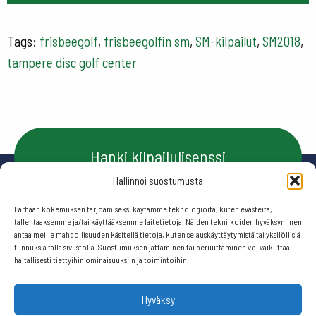
Tags:
frisbeegolf
,
frisbeegolfin sm
,
SM-kilpailut
,
SM2018
,
tampere disc golf center
Hanki kilpailulisenssi
Hallinnoi suostumusta
Parhaan kokemuksen tarjoamiseksi käytämme teknologioita, kuten evästeitä,
Ota yhteyttä
tallentaaksemme ja/tai käyttääksemme laitetietoja. Näiden tekniikoiden hyväksyminen
antaa meille mahdollisuuden käsitellä tietoja, kuten selauskäyttäytymistä tai yksilöllisiä
tunnuksia tällä sivustolla. Suostumuksen jättäminen tai peruuttaminen voi vaikuttaa
haitallisesti tiettyihin ominaisuuksiin ja toimintoihin.
Seuraa meitä:
Hyväksy