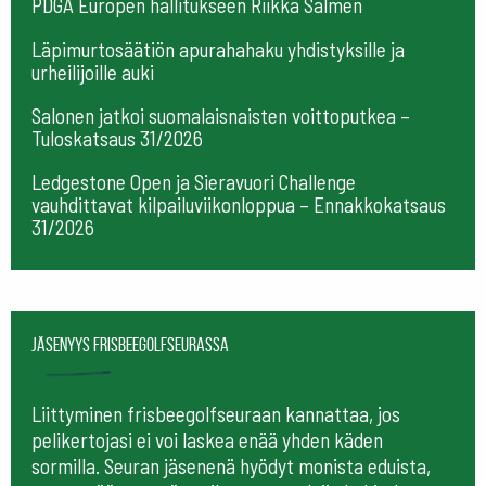
PDGA Europen hallitukseen Riikka Salmen
Läpimurtosäätiön apurahahaku yhdistyksille ja
urheilijoille auki
Salonen jatkoi suomalaisnaisten voittoputkea –
Tuloskatsaus 31/2026
Ledgestone Open ja Sieravuori Challenge
vauhdittavat kilpailuviikonloppua – Ennakkokatsaus
31/2026
Jäsenyys frisbeegolfseurassa
Liittyminen frisbeegolfseuraan kannattaa, jos
pelikertojasi ei voi laskea enää yhden käden
sormilla. Seuran jäsenenä hyödyt monista eduista,