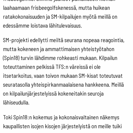
laahaamaan frisbeegolfskenessä, mutta huikean
ratakokonaisuuden ja SM-kilpailujen myötä meillä on
edessämme loistava lähitulevaisuus.
SM-projekti edellytti meiltä seurana nopeaa reagointia,
mutta kokeneen ja ammattimaisen yhteistyötahon
(Spin18) turvin lähdimme rohkeasti mukaan. Kilpailun
toteuttaminen pelkissä TFS:n väreissä ei ole
itsetarkoitus, vaan toivon mukaan SM-kisat toteutuvat
seuratasolla yhteispirkanmaalaisena hankkeena. Meillä
on kilpailunjärjestelyissä kokeneitakin seuroja
lähiseudulla.
Toki Spin18:n kokemus ja kokonaisvaltainen näkemys
kaupallisten isojen kisojen järjestelyistä on meille tuiki