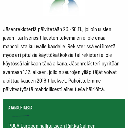
Jäsenrekisteriä päivitetään 23.-30.11., jolloin uusien
jäsen- tai lisenssitilausten tekeminen ei ole enää
mahdollista kuluvalle kaudelle. Rekisterissä voi ilmetä
myös eri pituisia käyttökatkoksia tai rekisteri ei ole
käytössä lainkaan tänä aikana. Jäsenrekisteri pyritään
avamaan 1.12. alkaen, jolloin seurojen ylläpitäjät voivat
aloittaa kauden 2016 tilaukset. Pahoittelemme
päivitystyöstä mahdollisesti aiheutuvia häiriöitä.
Ajankohtaista
PDGA Europen hallitukseen Riikka Salmen