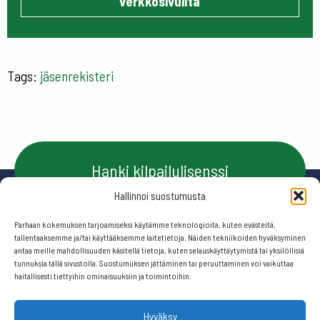
verkkosivuilta
Tags:
jäsenrekisteri
Hanki kilpailulisenssi
Hallinnoi suostumusta
Parhaan kokemuksen tarjoamiseksi käytämme teknologioita, kuten evästeitä,
Ota yhteyttä
tallentaaksemme ja/tai käyttääksemme laitetietoja. Näiden tekniikoiden hyväksyminen
antaa meille mahdollisuuden käsitellä tietoja, kuten selauskäyttäytymistä tai yksilöllisiä
tunnuksia tällä sivustolla. Suostumuksen jättäminen tai peruuttaminen voi vaikuttaa
haitallisesti tiettyihin ominaisuuksiin ja toimintoihin.
Seuraa meitä:
Hyväksy