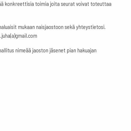
 konkreettisia toimia joita seurat voivat toteuttaa
luaisit mukaan naisjaostoon sekä yhteystietosi.
.juha(a)gmail.com
hallitus nimeää jaoston jäsenet pian hakuajan