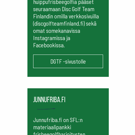
huippufrisbeegolfia pääset
seuraamaan
Disc Golf Team
Finlandin omilla verkkosivuilla
(discgolfteamfinland.fi) sekä
omat somekanavissa
Instagramissa ja
Facebookissa.
DGTF -sivustolle
Junnufriba.fi
Junnufriba.fi on SFL:n
materiaalipankki
frisbeegolfharjoitusten