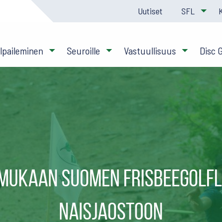
Uutiset
SFL
ilpaileminen
Seuroille
Vastuullisuus
Disc 
mukaan Suomen frisbeegolfl
naisjaostoon