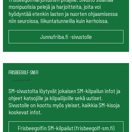
monipuolisia pelejä ja harjoitteita, joita voi
hyödyntää etenkin lasten ja nuorten ohjaamisessa
niin seuroissa, liikuntatunneilla kuin kerhoissa.
Junnufriba.fi -sivustolle
frisbeegolf-sm.fi
SM-sivustolta löytyvät jokaisen SM-kilpailun infot ja
ohjeet katsojille ja kilpailijoille sekä uutiset.
Sivustolle on koottu myös yleiset, kaikkia SM-kisoja
koskevat infot.
Frisbeegolfin SM-kilpailut (frisbeegolf-sm.fi)