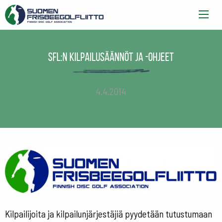
SFL:n kilpailusäännöt ja -ohjeet
4.4.2014
Kilpailijoita ja kilpailunjärjestäjiä pyydetään tutustumaan