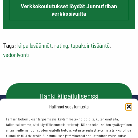
Verkkokoulutukset löydät Junnufriban
verkkosivuilta
Tags:
kilpailusäännöt
,
rating
,
tupakointisääntö
,
vedonlyönti
Hanki kilpailulisenssi
Hallinnoi suostumusta
Parhaan kokemuksen tarjoamiseksi käytämme teknologioita, kuten evästeitä,
Ota yhteyttä
tallentaaksemme ja/tai käyttääksemme laitetietoja. Näiden tekniikoiden hyväksyminen
antaa meille mahdollisuuden käsitellä tietoja, kuten selauskäyttäytymistä tai yksilöllisiä
tunnuksia tällä sivustolla. Suostumuksen jättäminen tai peruuttaminen voi vaikuttaa