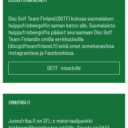
Discgolfteamfinland.fi
Disc Golf Team Finland (DGTF) kokoaa suomalaisen
huippufrisbeegolfin saman katon alle. Suomalaista
huippufrisbeegolfia pääset seuraamaan
Disc Golf
Team Finlandin omilla verkkosivuilla
(discgolfteamfinland.fi) sekä omat somekanavissa
Instagramissa ja Facebookissa.
DGTF -sivustolle
Junnufriba.fi
Junnufriba.fi on SFL:n materiaalipankki
frisbeegolfharjoitusten pitäjille. Sivusto sisältää