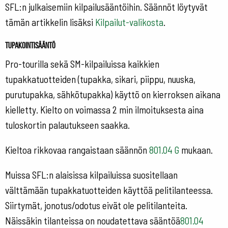
SFL:n julkaisemiin kilpailusääntöihin. Säännöt löytyvät
tämän artikkelin lisäksi
Kilpailut-valikosta
.
Tupakointisääntö
Pro-tourilla sekä SM-kilpailuissa kaikkien
tupakkatuotteiden (tupakka, sikari, piippu, nuuska,
purutupakka, sähkötupakka) käyttö on kierroksen aikana
kielletty. Kielto on voimassa 2 min ilmoituksesta aina
tuloskortin palautukseen saakka.
Kieltoa rikkovaa rangaistaan säännön
801.04 G
mukaan.
Muissa SFL:n alaisissa kilpailuissa suositellaan
välttämään tupakkatuotteiden käyttöä pelitilanteessa.
Siirtymät, jonotus/odotus eivät ole pelitilanteita.
Näissäkin tilanteissa on noudatettava sääntöä
801.04