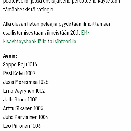
päätöksellä, jossa ensisijaisena perusteena käytetään
tämänhetkistä ratingia.
Alla olevan listan pelaajia pyydetään ilmoittamaan
osallistumisestaan viimeistään 20.1.
EM-
kisayhteyshenkilölle
tai
sihteerille
.
Avoin:
Seppo Paju 1014
Pasi Koivu 1007
Jussi Meresmaa 1028
Erno Väyrynen 1002
Jalle Stoor 1006
Arttu Sikanen 1005
Juho Parviainen 1004
Leo Piironen 1003