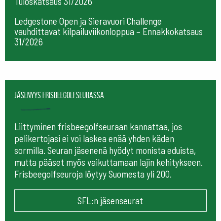
Tuloskatsaus 31/2026
Ledgestone Open ja Sieravuori Challenge
vauhdittavat kilpailuviikonloppua – Ennakkokatsaus
31/2026
Jäsenyys frisbeegolfseurassa
Liittyminen frisbeegolfseuraan kannattaa, jos
pelikertojasi ei voi laskea enää yhden käden
sormilla. Seuran jäsenenä hyödyt monista eduista,
mutta pääset myös vaikuttamaan lajin kehitykseen.
Frisbeegolfseuroja löytyy Suomesta yli 200.
SFL:n jäsenseurat