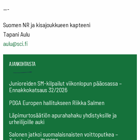
—-
Suomen NR ja kisajoukkueen kapteeni
Tapani Aulu
aulu@sci.fi
Ajankohtaista
Junioreiden SM-kilpailut viikonlopun pääosassa –
Ennakkokatsaus 32/2026
PDGA Europen hallitukseen Riikka Salmen
Läpimurtosäätiön apurahahaku yhdistyksille ja
urheilijoille auki
Salonen jatkoi suomalaisnaisten voittoputkea –