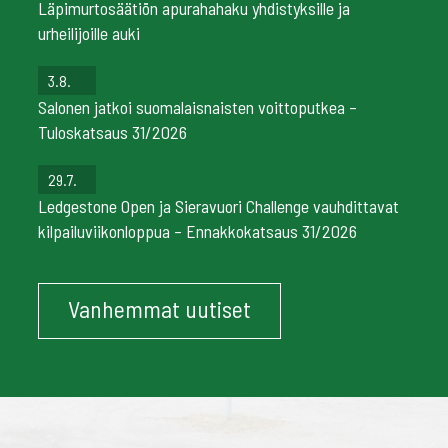
Läpimurtosäätiön apurahahaku yhdistyksille ja
urheilijoille auki
3.8.
Salonen jatkoi suomalaisnaisten voittoputkea –
Tuloskatsaus 31/2026
29.7.
Ledgestone Open ja Sieravuori Challenge vauhdittavat
kilpailuviikonloppua – Ennakkokatsaus 31/2026
Vanhemmat uutiset