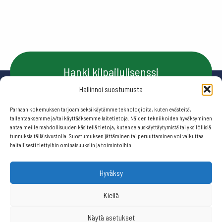
Hanki kilpailulisenssi
Hallinnoi suostumusta
Parhaan kokemuksen tarjoamiseksi käytämme teknologioita, kuten evästeitä,
Ota yhteyttä
tallentaaksemme ja/tai käyttääksemme laitetietoja. Näiden tekniikoiden hyväksyminen
antaa meille mahdollisuuden käsitellä tietoja, kuten selauskäyttäytymistä tai yksilöllisiä
tunnuksia tällä sivustolla. Suostumuksen jättäminen tai peruuttaminen voi vaikuttaa
haitallisesti tiettyihin ominaisuuksiin ja toimintoihin.
Seuraa meitä:
Hyväksy
© 2026 Suomen frisbeegolfliitto.
Kiellä
Näytä asetukset
Website by
506 ikkunaa