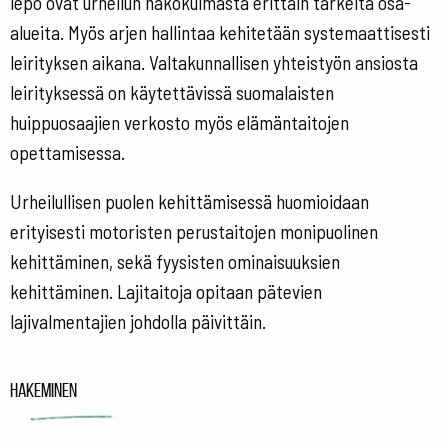
lepo ovat urheilun näkökulmasta erittäin tärkeitä osa-
alueita. Myös arjen hallintaa kehitetään systemaattisesti
leirityksen aikana. Valtakunnallisen yhteistyön ansiosta
leirityksessä on käytettävissä suomalaisten
huippuosaajien verkosto myös elämäntaitojen
opettamisessa.
Urheilullisen puolen kehittämisessä huomioidaan
erityisesti motoristen perustaitojen monipuolinen
kehittäminen, sekä fyysisten ominaisuuksien
kehittäminen. Lajitaitoja opitaan pätevien
lajivalmentajien johdolla päivittäin.
Hakeminen