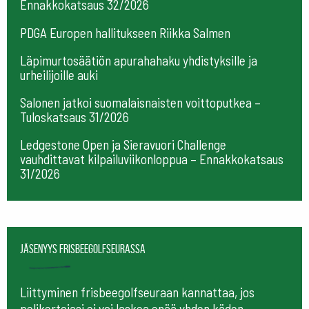
Ennakkokatsaus 32/2026
PDGA Europen hallitukseen Riikka Salmen
Läpimurtosäätiön apurahahaku yhdistyksille ja
urheilijoille auki
Salonen jatkoi suomalaisnaisten voittoputkea –
Tuloskatsaus 31/2026
Ledgestone Open ja Sieravuori Challenge
vauhdittavat kilpailuviikonloppua – Ennakkokatsaus
31/2026
Jäsenyys frisbeegolfseurassa
Liittyminen frisbeegolfseuraan kannattaa, jos
pelikertojasi ei voi laskea enää yhden käden