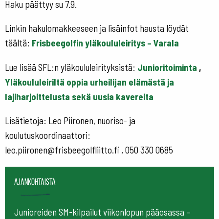
Haku päättyy su 7.9.
Linkin hakulomakkeeseen ja lisäinfot hausta löydät
täältä:
Frisbeegolfin yläkoululeiritys – Varala
Lue lisää SFL:n yläkoululeirityksistä:
Junioritoiminta
,
Yläkoululeiriltä oppia urheilijan elämästä ja
lajiharjoittelusta sekä uusia kavereita
Lisätietoja: Leo Piironen, nuoriso- ja
koulutuskoordinaattori:
leo.piironen@frisbeegolfliitto.fi , 050 330 0685
Ajankohtaista
Junioreiden SM-kilpailut viikonlopun pääosassa –