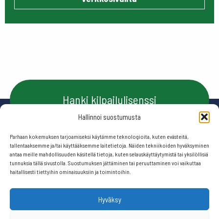
Hanki kilpailulisenssi
Hallinnoi suostumusta
Parhaan kokemuksen tarjoamiseksi käytämme teknologioita, kuten evästeitä,
Ota yhteyttä
tallentaaksemme ja/tai käyttääksemme laitetietoja. Näiden tekniikoiden hyväksyminen
antaa meille mahdollisuuden käsitellä tietoja, kuten selauskäyttäytymistä tai yksilöllisiä
tunnuksia tällä sivustolla. Suostumuksen jättäminen tai peruuttaminen voi vaikuttaa
haitallisesti tiettyihin ominaisuuksiin ja toimintoihin.
Seuraa meitä:
Hyväksy