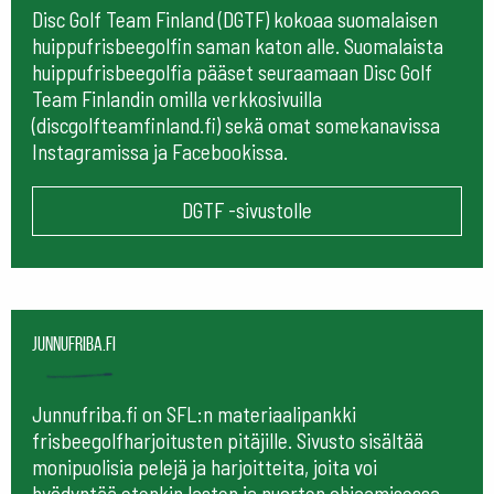
Disc Golf Team Finland (DGTF) kokoaa suomalaisen
huippufrisbeegolfin saman katon alle. Suomalaista
huippufrisbeegolfia pääset seuraamaan
Disc Golf
Team Finlandin omilla verkkosivuilla
(discgolfteamfinland.fi) sekä omat somekanavissa
Instagramissa ja Facebookissa.
DGTF -sivustolle
Junnufriba.fi
Junnufriba.fi on SFL:n materiaalipankki
frisbeegolfharjoitusten pitäjille. Sivusto sisältää
monipuolisia pelejä ja harjoitteita, joita voi
hyödyntää etenkin lasten ja nuorten ohjaamisessa