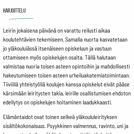
Harjoittelu
Leirin jokaisena päivänä on varattu reilusti aikaa
koulutehtävien tekemiseen. Samalla nuorta kasvatetaan
jo yläkouluiässä itsenäiseen opiskeluun ja vastuun
ottamiseen myös opiskelujen osalta. Tällä halutaan
valmistaa nuoria toisen asteen opintoihin ja mahdollisesti
hakeutumiseen toisen asteen urheiluakatemiatoimintaan.
Tiiviillä yhteistyöllä koulujen kanssa opiskelut eivät pääse
kärsimään leiritysten takia, leirille osallistumisen ehdoton
edellytys on opiskelujen hoitaminen laadukkaasti.
Elämäntaidot ovat toinen selkeä yläkoululeirityksen
sisältökokonaisuus. Psyykkinen valmennus, ravinto, uni ja